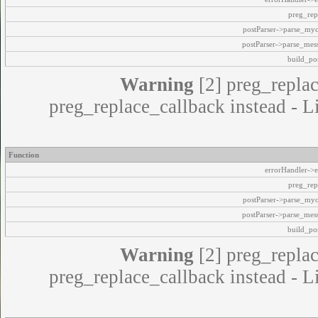
preg_rep
postParser->parse_my
postParser->parse_mes
build_pos
Warning
[2] preg_replac
preg_replace_callback instead - L
Function
errorHandler->e
preg_rep
postParser->parse_my
postParser->parse_mes
build_pos
Warning
[2] preg_replac
preg_replace_callback instead - L