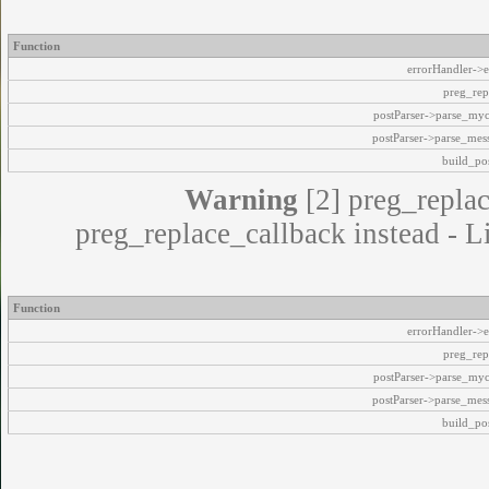
Function
errorHandler->e
preg_rep
postParser->parse_my
postParser->parse_mes
build_pos
Warning
[2] preg_replac
preg_replace_callback instead - L
Function
errorHandler->e
preg_rep
postParser->parse_my
postParser->parse_mes
build_pos