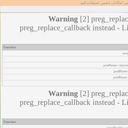
مامی امکانات انجمن استفاده کنید
Warning
[2] preg_replac
preg_replace_callback instead - L
Function
err
postParser->myco
postParse
postParser
Warning
[2] preg_replac
preg_replace_callback instead - L
Function
errorHandler->e