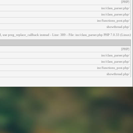
[PHP]
/inc/class_parser.php
/inc/class_parser.php
/inc/functions_post.php
/showthread.php
, use preg_replace_callback instead - Line: 389 - File: inc/class_parser.php PHP 7.0.33 (Linux)
[PHP]
/inc/class_parser.php
/inc/class_parser.php
/inc/functions_post.php
/showthread.php