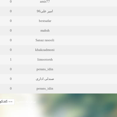
0
amir77
0
امیر علی96
0
bestsafar
0
mahsh
0
Sanaz rasooli
0
khakzadmoni
1
limootorsh
0
perans_idin
0
صندلی اداری
0
perans_idin
پرش به انجمن: