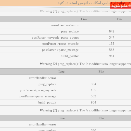
تا بتوانید از تمامی امکانات انجمن استفاده کنید.
عضو شوید
Warning
[2] preg_replace(): The /e modifier is no longer supported
Line
File
errorHandler->error
preg_replace
642
postParser->mycode_parse_quotes
347
postParser->parse_mycode
155
postParser->parse_message
583
build_postbit
984
Warning
[2] preg_replace(): The /e modifier is no longer supported
Line
File
errorHandler->error
preg_replace
354
postParser->parse_mycode
155
postParser->parse_message
583
build_postbit
984
Warning
[2] preg_replace(): The /e modifier is no longer supported
Line
File
errorHandler->error
preg_replace
380