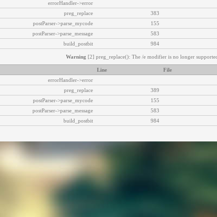
errorHandler->error
preg_replace
383
postParser->parse_mycode
155
postParser->parse_message
583
build_postbit
984
Warning
[2] preg_replace(): The /e modifier is no longer supported
Line
File
errorHandler->error
preg_replace
389
postParser->parse_mycode
155
postParser->parse_message
583
build_postbit
984