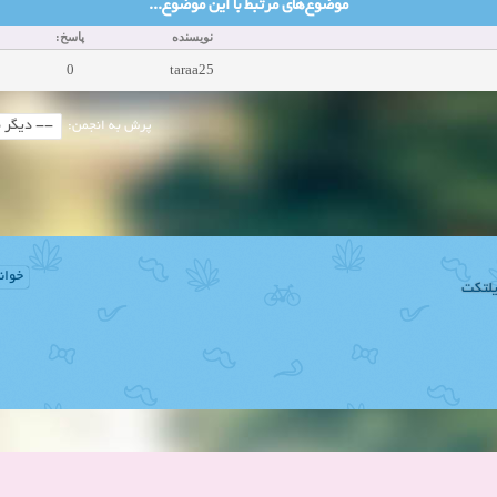
موضوع‌های مرتبط با این موضوع...
نویسنده
پاسخ:
0
taraa25
پرش به انجمن:
خوان
لتکت