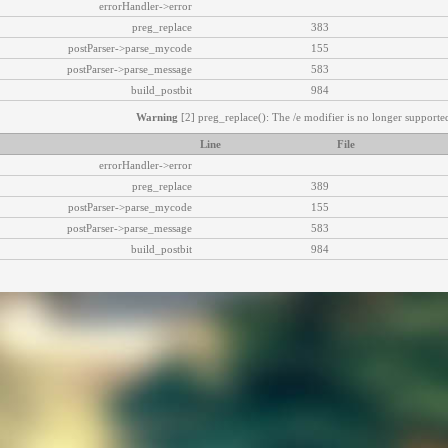
errorHandler->error
preg_replace
383
postParser->parse_mycode
155
postParser->parse_message
583
build_postbit
984
Warning
[2] preg_replace(): The /e modifier is no longer supported
Line
File
errorHandler->error
preg_replace
389
postParser->parse_mycode
155
postParser->parse_message
583
build_postbit
984