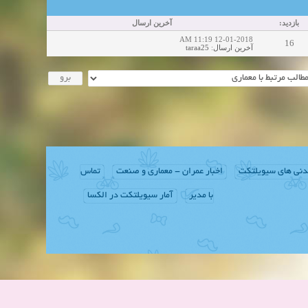
بازدید:
آخرین ارسال
12-01-2018 11:19 AM
16
taraa25
:
آخرین ارسال
دنی های سیویلتکت
اخبار عمران - معماری و صنعت
تماس
با مدیر
آمار سیویلتکت در الکسا