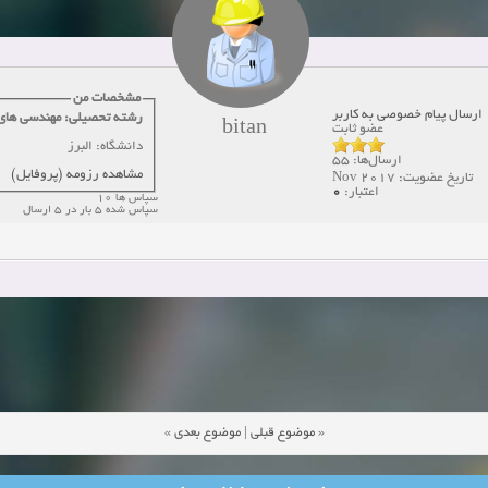
دعوت به همکاری
زمان:10-21-2024
مشاهده:0
همکاری
زمان:10-13-2024
مشاهده:0
مشخصات من
ارسال پیام خصوصی به کاربر
رشته تحصیلی: مهندسی های
دعوت به همکاری
زمان:10-11-2024
مشاهده:0
bitan
عضو ثابت
دانشگاه: البرز
ارسال‌ها: 55
مشاهده رزومه (پروفایل)
تاریخ عضویت: Nov 2017
0
اعتبار:
سپاس ها 10
سپاس شده 5 بار در 5 ارسال
»
موضوع بعدی
|
موضوع قبلی
«