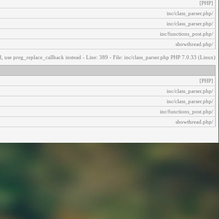
[PHP]
/inc/class_parser.php
/inc/class_parser.php
/inc/functions_post.php
/showthread.php
, use preg_replace_callback instead - Line: 389 - File: inc/class_parser.php PHP 7.0.33 (Linux)
[PHP]
/inc/class_parser.php
/inc/class_parser.php
/inc/functions_post.php
/showthread.php