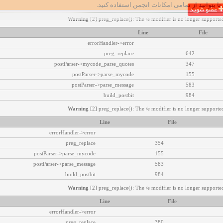
تا بتوانید از تمامی امکانات انجمن استفاده کنید.
عضو شوید
Warning
[2] preg_replace(): The /e modifier is no longer supported
Line
File
errorHandler->error
preg_replace
642
postParser->mycode_parse_quotes
347
postParser->parse_mycode
155
postParser->parse_message
583
build_postbit
984
Warning
[2] preg_replace(): The /e modifier is no longer supported
Line
File
errorHandler->error
preg_replace
354
postParser->parse_mycode
155
postParser->parse_message
583
build_postbit
984
Warning
[2] preg_replace(): The /e modifier is no longer supported
Line
File
errorHandler->error
preg_replace
380