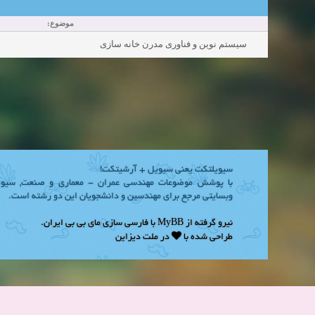
موضوع:
سیستم نوین و فناوری مدرن خانه سازی
سیویلتکت یعنی سیویل + آرشیتکت!
با پوشش موضوعات مهندسی عمران - معماری و صنعت, سیوی
وبسایتی مرجع برای مهندسین و دانشجویان این دو رشته است.
.
مای بی بی ایران
با فارسی سازی
MyBB
نیرو گرفته از
طراحی شده با
در
ملت دیزاین