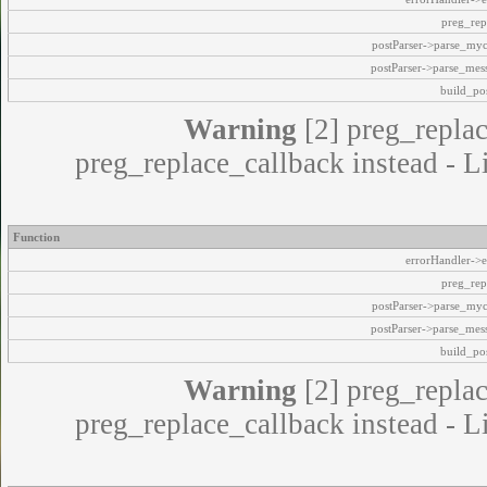
preg_rep
postParser->parse_my
postParser->parse_mes
build_pos
Warning
[2] preg_replac
preg_replace_callback instead - L
Function
errorHandler->e
preg_rep
postParser->parse_my
postParser->parse_mes
build_pos
Warning
[2] preg_replac
preg_replace_callback instead - L