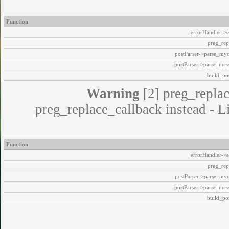
Function
errorHandler->e
preg_rep
postParser->parse_my
postParser->parse_mes
build_pos
Warning
[2] preg_replac
preg_replace_callback instead - L
Function
errorHandler->e
preg_rep
postParser->parse_my
postParser->parse_mes
build_pos