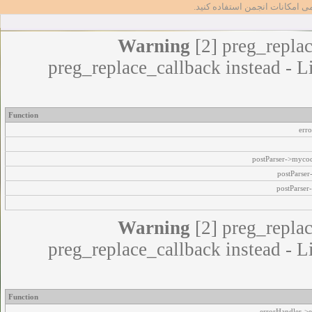
مامی امکانات انجمن استفاده کنید
Warning
[2] preg_replac
preg_replace_callback instead - L
Function
err
postParser->myco
postParse
postParser
Warning
[2] preg_replac
preg_replace_callback instead - L
Function
errorHandler->e