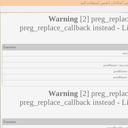
مامی امکانات انجمن استفاده کنید
Warning
[2] preg_replac
preg_replace_callback instead - L
Function
err
postParser->myco
postParse
postParser
Warning
[2] preg_replac
preg_replace_callback instead - L
Function
errorHandler->e