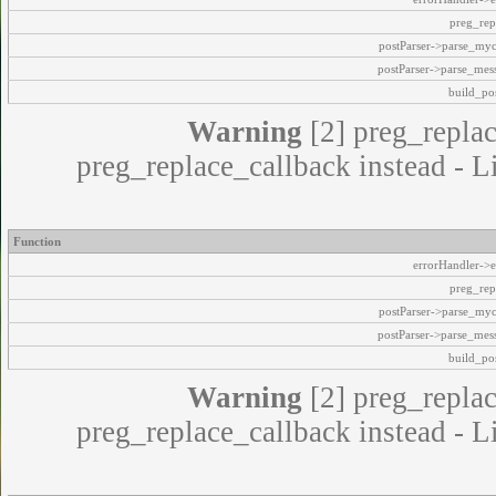
preg_rep
postParser->parse_my
postParser->parse_mes
build_pos
Warning
[2] preg_replac
preg_replace_callback instead - L
Function
errorHandler->e
preg_rep
postParser->parse_my
postParser->parse_mes
build_pos
Warning
[2] preg_replac
preg_replace_callback instead - L