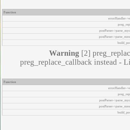
Function
errorHandler->e
preg_rep
postParser->parse_my
postParser->parse_mes
build_pos
Warning
[2] preg_replac
preg_replace_callback instead - L
Function
errorHandler->e
preg_rep
postParser->parse_my
postParser->parse_mes
build_pos