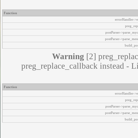
Function
errorHandler->e
preg_rep
postParser->parse_my
postParser->parse_mes
build_pos
Warning
[2] preg_replac
preg_replace_callback instead - L
Function
errorHandler->e
preg_rep
postParser->parse_my
postParser->parse_mes
build_pos