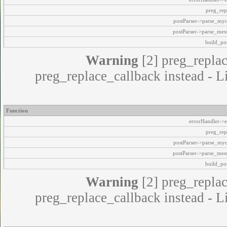
preg_rep
postParser->parse_my
postParser->parse_mes
build_pos
Warning
[2] preg_replac
preg_replace_callback instead - L
Function
errorHandler->e
preg_rep
postParser->parse_my
postParser->parse_mes
build_pos
Warning
[2] preg_replac
preg_replace_callback instead - L