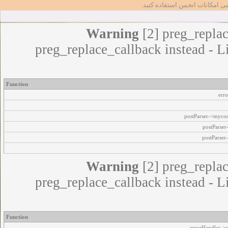
مامی امکانات انجمن استفاده کنید
Warning
[2] preg_replac
preg_replace_callback instead - L
Function
err
postParser->myco
postParse
postParser
Warning
[2] preg_replac
preg_replace_callback instead - L
Function
errorHandler->e