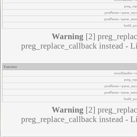
preg_rep
postParser->parse_my
postParser->parse_mes
build_pos
Warning
[2] preg_replac
preg_replace_callback instead - L
Function
errorHandler->e
preg_rep
postParser->parse_my
postParser->parse_mes
build_pos
Warning
[2] preg_replac
preg_replace_callback instead - L