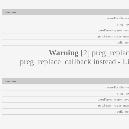
Function
errorHandler->e
preg_rep
postParser->parse_my
postParser->parse_mes
build_pos
Warning
[2] preg_replac
preg_replace_callback instead - L
Function
errorHandler->e
preg_rep
postParser->parse_my
postParser->parse_mes
build_pos