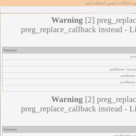
مامی امکانات انجمن استفاده کنید
Warning
[2] preg_replac
preg_replace_callback instead - L
Function
err
postParser->myco
postParse
postParser
Warning
[2] preg_replac
preg_replace_callback instead - L
Function
errorHandler->e