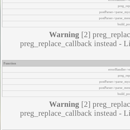
preg_rep
postParser->parse_my
postParser->parse_mes
build_pos
Warning
[2] preg_replac
preg_replace_callback instead - L
Function
errorHandler->e
preg_rep
postParser->parse_my
postParser->parse_mes
build_pos
Warning
[2] preg_replac
preg_replace_callback instead - L