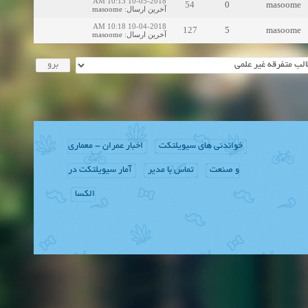
10-05-2018 10:13 AM
54
0
masoome
masoome
:
آخرین ارسال
10-04-2018 10:18 AM
127
5
masoome
masoome
:
آخرین ارسال
خواندنی های سیویلتکت
اخبار عمران - معماری
و صنعت
تماس با مدیر
آمار سیویلتکت در
الکسا