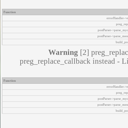
Function
errorHandler->e
preg_rep
postParser->parse_my
postParser->parse_mes
build_pos
Warning
[2] preg_replac
preg_replace_callback instead - L
Function
errorHandler->e
preg_rep
postParser->parse_my
postParser->parse_mes
build_pos