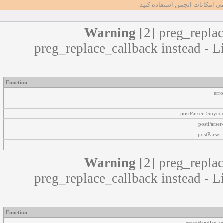
مامی امکانات انجمن استفاده کنید
Warning
[2] preg_replac
preg_replace_callback instead - L
Function
err
postParser->myco
postParse
postParser
Warning
[2] preg_replac
preg_replace_callback instead - L
Function
errorHandler->e