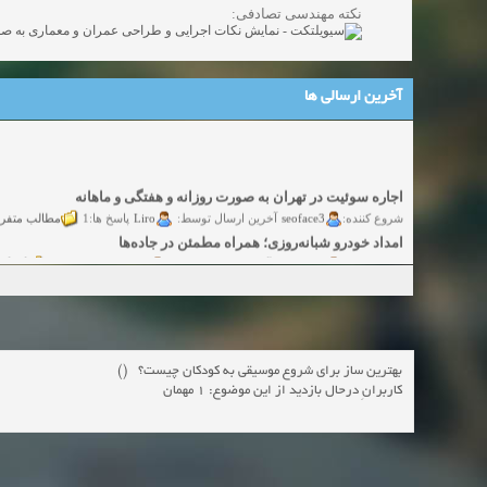
نکته مهندسی تصادفی:
آخرین ارسالی ها
اجاره سوئیت در تهران به صورت روزانه و هفتگی و ماهانه
مطالب متفر
Liro
seoface3
شروع کننده:
آخرین ارسال توسط:
پاسخ ها:1
امداد خودرو شبانه‌روزی؛ همراه مطمئن در جاده‌ها
گفتگو
yadak724
yadak724
شروع کننده:
آخرین ارسال توسط:
پاسخ ها:0
امور حقوقی تخصصی در زمینه‌های تجاری، پیمانکاری و ساختمانی
گفتگوی
alimohri2
alimohri2
شروع کننده:
آخرین ارسال توسط:
پاسخ ها:0
اخذ انواع ویزای امریکا
گفتگ
yasaminch
yasaminch
شروع کننده:
آخرین ارسال توسط:
پاسخ ها:0
انواع پمپ و الکتروموتور
بهترین ساز برای شروع موسیقی به کودکان چیست؟ ()
کاربرانِ درحال بازدید از این موضوع: 1 مهمان
گفتگوی آزاد
pumpy
pumpy
شروع کننده:
آخرین ارسال توسط:
پاسخ ها:0
Beautiful Womans from your town - Actual Girls
elmi.alireza70
elmi.alireza70
شروع کننده:
آخرین ارسال توسط:
پاسخ ها:0
Search Beautiful Girls in your city for night - Live Women
دعوت به 
bcivilsh
bcivilsh
شروع کننده:
آخرین ارسال توسط:
پاسخ ها:0