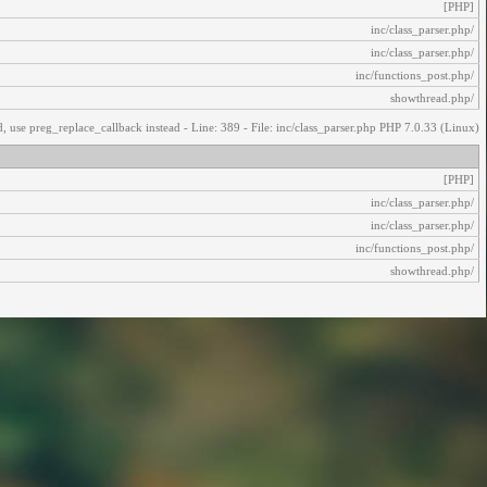
[PHP]
/inc/class_parser.php
/inc/class_parser.php
/inc/functions_post.php
/showthread.php
, use preg_replace_callback instead - Line: 389 - File: inc/class_parser.php PHP 7.0.33 (Linux)
[PHP]
/inc/class_parser.php
/inc/class_parser.php
/inc/functions_post.php
/showthread.php