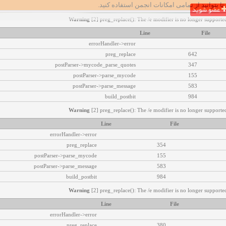
تا بتوانید از تمامی امکانات انجمن استفاده کنید.
عضو شوید
Warning
[2] preg_replace(): The /e modifier is no longer supported
Line
File
errorHandler->error
preg_replace
642
postParser->mycode_parse_quotes
347
postParser->parse_mycode
155
postParser->parse_message
583
build_postbit
984
Warning
[2] preg_replace(): The /e modifier is no longer supported
Line
File
errorHandler->error
preg_replace
354
postParser->parse_mycode
155
postParser->parse_message
583
build_postbit
984
Warning
[2] preg_replace(): The /e modifier is no longer supported
Line
File
errorHandler->error
preg_replace
380