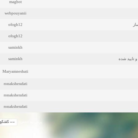
magbot
webpouyanii
ofogh12
از
ofogh12
saminkh
saminkh
 تایید شده
Maryamneshati
ronaksherafati
ronaksherafati
ronaksherafati
پرش به انجمن: