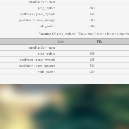
errorHandler->error
preg_replace
383
postParser->parse_mycode
155
postParser->parse_message
583
build_postbit
984
Warning
[2] preg_replace(): The /e modifier is no longer supported
Line
File
errorHandler->error
preg_replace
389
postParser->parse_mycode
155
postParser->parse_message
583
build_postbit
984