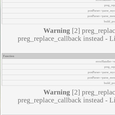
preg_rep
postParser->parse_my
postParser->parse_mes
build_pos
Warning
[2] preg_replac
preg_replace_callback instead - L
Function
errorHandler->e
preg_rep
postParser->parse_my
postParser->parse_mes
build_pos
Warning
[2] preg_replac
preg_replace_callback instead - L