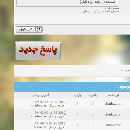
مشاهده رزومه (پروفایل)
سپاس ها 0
سپاس شده 0 بار در 0 ارسال
»
عدی
ین موضوع
نویسنده
پاسخ:
بازدید:
آخرین ارسال
11-26-2019 02:43 PM
0
0
charbzaban
charbzaban
:
آخرین ارسال
11-26-2019 02:39 PM
0
0
charbzaban
charbzaban
:
آخرین ارسال
09-16-2019 09:48 AM
0
0
masoome
masoome
:
آخرین ارسال