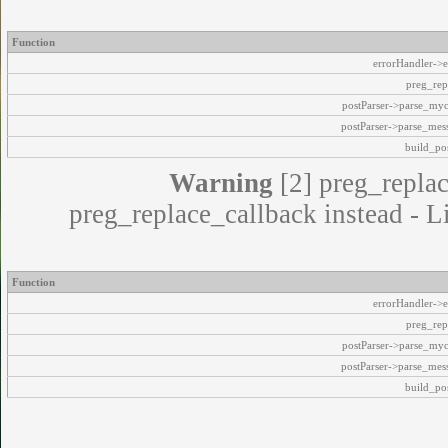
Function
errorHandler->e
preg_rep
postParser->parse_my
postParser->parse_mes
build_pos
Warning
[2] preg_replac
preg_replace_callback instead - L
Function
errorHandler->e
preg_rep
postParser->parse_my
postParser->parse_mes
build_pos