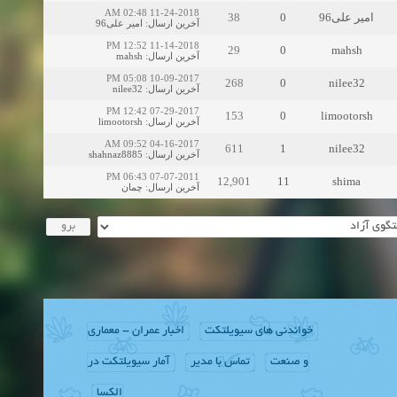
11-24-2018 02:48 AM
38
0
امیر علی96
امیر علی96
:
آخرین ارسال
11-14-2018 12:52 PM
29
0
mahsh
mahsh
:
آخرین ارسال
10-09-2017 05:08 PM
268
0
nilee32
nilee32
:
آخرین ارسال
07-29-2017 12:42 PM
153
0
limootorsh
limootorsh
:
آخرین ارسال
04-16-2017 09:52 AM
611
1
nilee32
shahnaz8885
:
آخرین ارسال
07-07-2011 06:43 PM
12,901
11
shima
چمان
:
آخرین ارسال
خواندنی های سیویلتکت
اخبار عمران - معماری
و صنعت
تماس با مدیر
آمار سیویلتکت در
الکسا