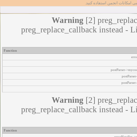
مامی امکانات انجمن استفاده کنید
Warning
[2] preg_replac
preg_replace_callback instead - L
Function
err
postParser->myco
postParse
postParser
Warning
[2] preg_replac
preg_replace_callback instead - L
Function
errorHandler->e