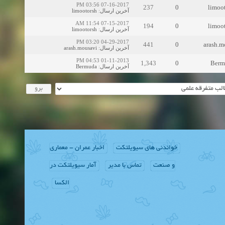
07-16-2017 03:56 PM
237
0
limoo
limootorsh
:
آخرین ارسال
07-15-2017 11:54 AM
194
0
limoo
limootorsh
:
آخرین ارسال
04-29-2017 03:20 PM
441
0
arash.m
arash.mousavi
:
آخرین ارسال
01-11-2013 04:53 PM
1,343
0
Berm
Bermuda
:
آخرین ارسال
خواندنی های سیویلتکت
اخبار عمران - معماری
و صنعت
تماس با مدیر
آمار سیویلتکت در
الکسا