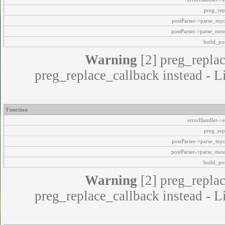
preg_rep
postParser->parse_my
postParser->parse_mes
build_pos
Warning
[2] preg_replac
preg_replace_callback instead - L
Function
errorHandler->e
preg_rep
postParser->parse_my
postParser->parse_mes
build_pos
Warning
[2] preg_replac
preg_replace_callback instead - L