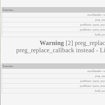
Function
errorHandler->e
preg_rep
postParser->parse_my
postParser->parse_mes
build_pos
Warning
[2] preg_replac
preg_replace_callback instead - L
Function
errorHandler->e
preg_rep
postParser->parse_my
postParser->parse_mes
build_pos