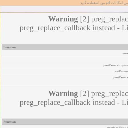
مامی امکانات انجمن استفاده کنید
Warning
[2] preg_replac
preg_replace_callback instead - L
Function
err
postParser->myco
postParse
postParser
Warning
[2] preg_replac
preg_replace_callback instead - L
Function
errorHandler->e