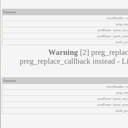
Function
errorHandler->e
preg_rep
postParser->parse_my
postParser->parse_mes
build_pos
Warning
[2] preg_replac
preg_replace_callback instead - L
Function
errorHandler->e
preg_rep
postParser->parse_my
postParser->parse_mes
build_pos