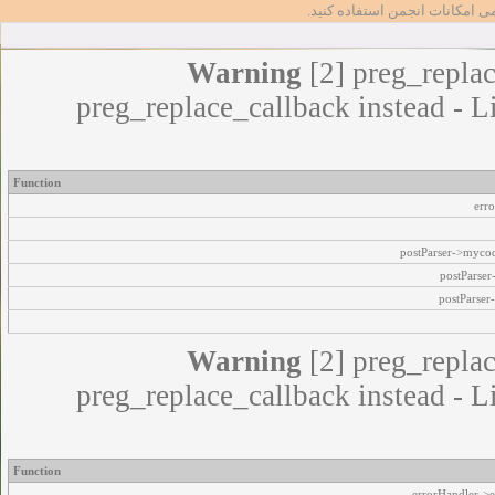
مامی امکانات انجمن استفاده کنید
Warning
[2] preg_replac
preg_replace_callback instead - L
Function
err
postParser->myco
postParse
postParser
Warning
[2] preg_replac
preg_replace_callback instead - L
Function
errorHandler->e