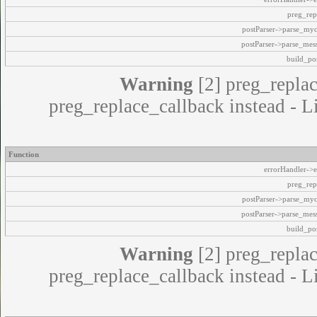
preg_rep
postParser->parse_my
postParser->parse_mes
build_pos
Warning
[2] preg_replac
preg_replace_callback instead - L
Function
errorHandler->e
preg_rep
postParser->parse_my
postParser->parse_mes
build_pos
Warning
[2] preg_replac
preg_replace_callback instead - L