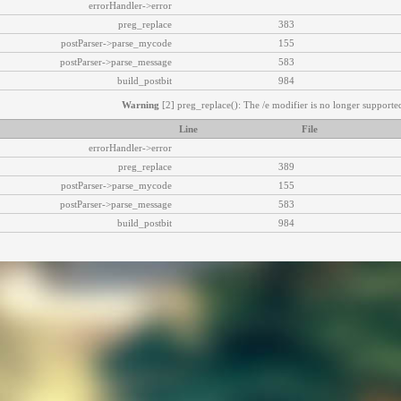
errorHandler->error
preg_replace
383
postParser->parse_mycode
155
postParser->parse_message
583
build_postbit
984
Warning
[2] preg_replace(): The /e modifier is no longer supported
Line
File
errorHandler->error
preg_replace
389
postParser->parse_mycode
155
postParser->parse_message
583
build_postbit
984