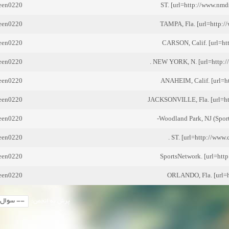
reen0220
ST. [url=http://www.nmd
reen0220
TAMPA, Fla. [url=http:/
reen0220
CARSON, Calif. [url=htt
reen0220
NEW YORK, N. [url=http://
reen0220
ANAHEIM, Calif. [url=ht
reen0220
JACKSONVILLE, Fla. [url=ht
reen0220
Woodland Park, NJ (Spor
reen0220
ST. [url=http://www.
reen0220
reen0220
ORLANDO, Fla. [url=ht
پرش به انجمن: