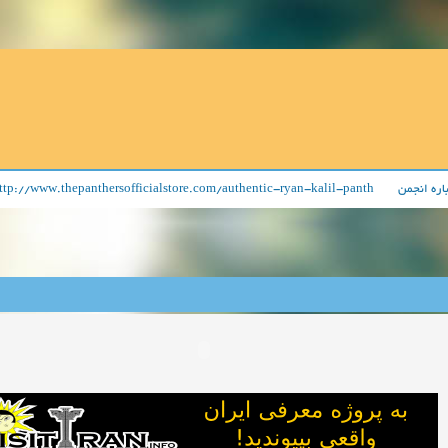
p://www.thepanthersofficialstore.com/authentic-ryan-kalil-panth
اره انجمن