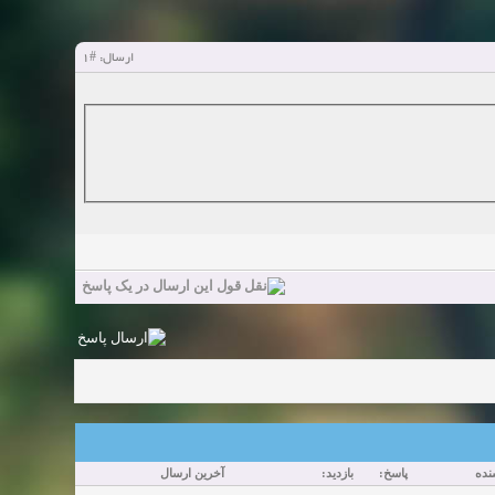
#1
ارسال:
نده
پاسخ:
بازدید:
آخرین ارسال