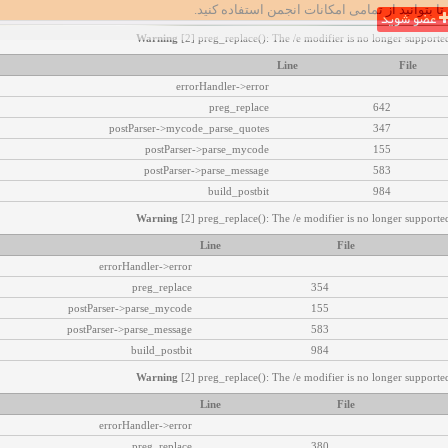
تا بتوانید از تمامی امکانات انجمن استفاده کنید.
عضو شوید
Warning
[2] preg_replace(): The /e modifier is no longer supported
Line
File
errorHandler->error
preg_replace
642
postParser->mycode_parse_quotes
347
postParser->parse_mycode
155
postParser->parse_message
583
build_postbit
984
Warning
[2] preg_replace(): The /e modifier is no longer supported
Line
File
errorHandler->error
preg_replace
354
postParser->parse_mycode
155
postParser->parse_message
583
build_postbit
984
Warning
[2] preg_replace(): The /e modifier is no longer supported
Line
File
errorHandler->error
preg_replace
380