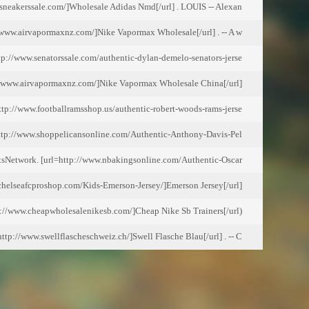
sneakerssale.com/]Wholesale Adidas Nmd[/url] . LOUIS -- Alexan
/www.airvapormaxnz.com/]Nike Vapormax Wholesale[/url] . -- A w
p://www.senatorssale.com/authentic-dylan-demelo-senators-jerse
www.airvapormaxnz.com/]Nike Vapormax Wholesale China[/url] .
tp://www.footballramsshop.us/authentic-robert-woods-rams-jerse
tp://www.shoppelicansonline.com/Authentic-Anthony-Davis-Pel
tsNetwork. [url=http://www.nbakingsonline.com/Authentic-Oscar-
chelseafcproshop.com/Kids-Emerson-Jersey/]Emerson Jersey[/url] .
(SportsNetwork. [url=http://www.cheapwholesalenikesb.com/]Cheap Nike Sb Trainers[/url
tp://www.swellflascheschweiz.ch/]Swell Flasche Blau[/url] . -- C