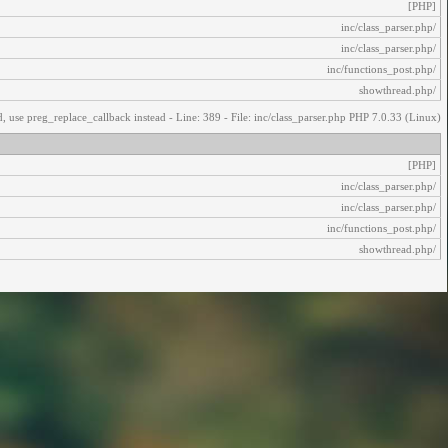
[PHP]
/inc/class_parser.php
/inc/class_parser.php
/inc/functions_post.php
/showthread.php
, use preg_replace_callback instead - Line: 389 - File: inc/class_parser.php PHP 7.0.33 (Linux)
[PHP]
/inc/class_parser.php
/inc/class_parser.php
/inc/functions_post.php
/showthread.php