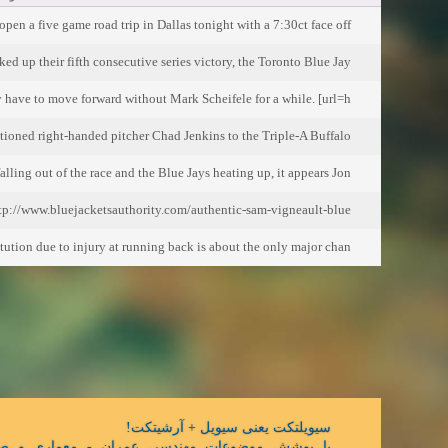
pen a five game road trip in Dallas tonight with a 7:30ct face off
ed up their fifth consecutive series victory, the Toronto Blue Jay
have to move forward without Mark Scheifele for a while. [url=h
ioned right-handed pitcher Chad Jenkins to the Triple-A Buffalo
lling out of the race and the Blue Jays heating up, it appears Jon
://www.bluejacketsauthority.com/authentic-sam-vigneault-blue
ution due to injury at running back is about the only major chan
سیویلتکت یعنی سیویل + آرشیتکت!
با پوشش موضوعات مهندسی عمران - معماری و ص,