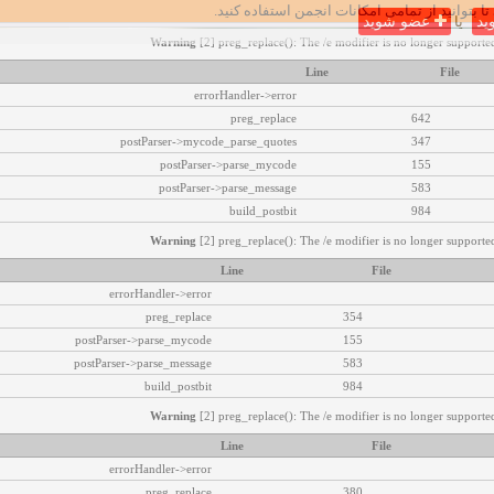
تا بتوانید از تمامی امکانات انجمن استفاده کنید.
ید
یا
عضو شوید
Warning
[2] preg_replace(): The /e modifier is no longer supported
Line
File
errorHandler->error
preg_replace
642
postParser->mycode_parse_quotes
347
postParser->parse_mycode
155
postParser->parse_message
583
build_postbit
984
Warning
[2] preg_replace(): The /e modifier is no longer supported
Line
File
errorHandler->error
preg_replace
354
postParser->parse_mycode
155
postParser->parse_message
583
build_postbit
984
Warning
[2] preg_replace(): The /e modifier is no longer supported
Line
File
errorHandler->error
preg_replace
380