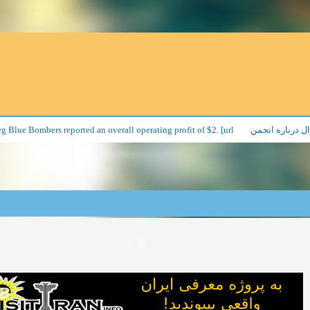
Blue Bombers reported an overall operating profit of $2. [url
ل درباره انجمن