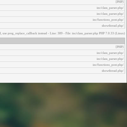
[PHP]
/inc/class_parser.php
/inc/class_parser.php
/inc/functions_post.php
/showthread.php
, use preg_replace_callback instead - Line: 389 - File: inc/class_parser.php PHP 7.0.33 (Linux)
[PHP]
/inc/class_parser.php
/inc/class_parser.php
/inc/functions_post.php
/showthread.php