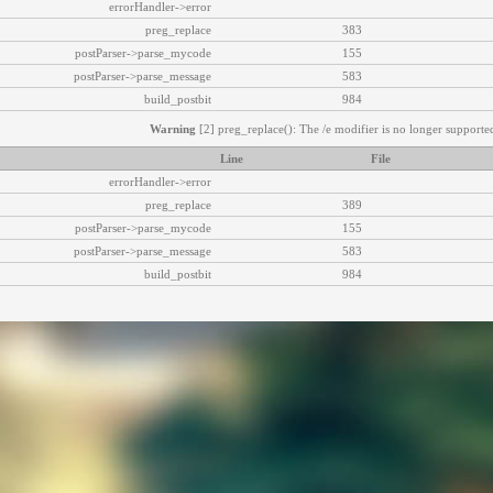
errorHandler->error
preg_replace
383
postParser->parse_mycode
155
postParser->parse_message
583
build_postbit
984
Warning
[2] preg_replace(): The /e modifier is no longer supported
Line
File
errorHandler->error
preg_replace
389
postParser->parse_mycode
155
postParser->parse_message
583
build_postbit
984