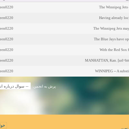
reen0220
The Winnipeg Jets o
reen0220
Having already lock
reen0220
The Winnipeg Jets may 
reen0220
The Blue Jays have opt
reen0220
With the Red Sox fa
reen0220
MANHATTAN, Kan. [url=http
reen0220
WINNIPEG -- A substit
پرش به انجمن:
خوا
نعت