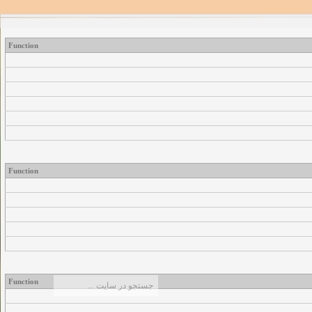
Function
Function
Function