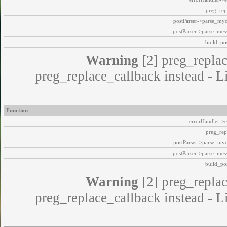
preg_rep
postParser->parse_my
postParser->parse_mes
build_pos
Warning
[2] preg_replac
preg_replace_callback instead - L
Function
errorHandler->e
preg_rep
postParser->parse_my
postParser->parse_mes
build_pos
Warning
[2] preg_replac
preg_replace_callback instead - L