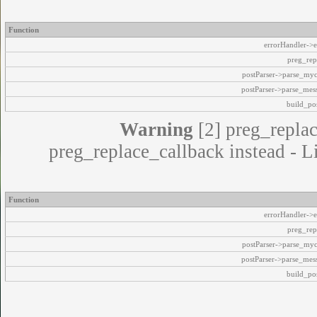
Function
errorHandler->e
preg_rep
postParser->parse_my
postParser->parse_mes
build_pos
Warning
[2] preg_replac
preg_replace_callback instead - L
Function
errorHandler->e
preg_rep
postParser->parse_my
postParser->parse_mes
build_pos