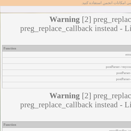
مامی امکانات انجمن استفاده کنید
Warning
[2] preg_replac
preg_replace_callback instead - L
Function
err
postParser->myco
postParse
postParser
Warning
[2] preg_replac
preg_replace_callback instead - L
Function
errorHandler->e