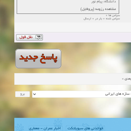
دانشگاه: پیام نور
مشاهده رزومه (پروفایل)
سپاس ها 0
سپاس شده 0 بار در 0 ارسال
»
عدی
خواندنی های سیویلتکت
اخبار عمران - معماری