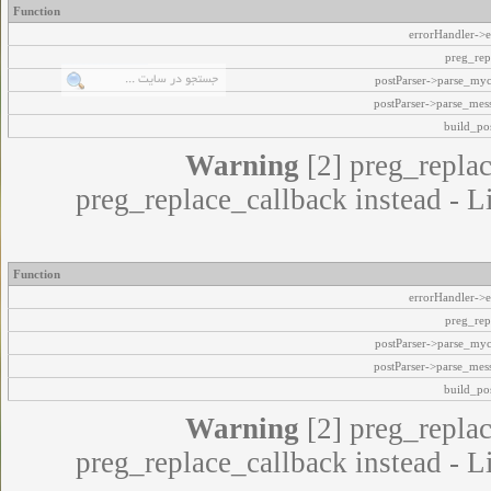
Function
errorHandler->e
preg_rep
postParser->parse_my
postParser->parse_mes
build_pos
Warning
[2] preg_replac
preg_replace_callback instead - L
Function
errorHandler->e
preg_rep
postParser->parse_my
postParser->parse_mes
build_pos
Warning
[2] preg_replac
preg_replace_callback instead - L