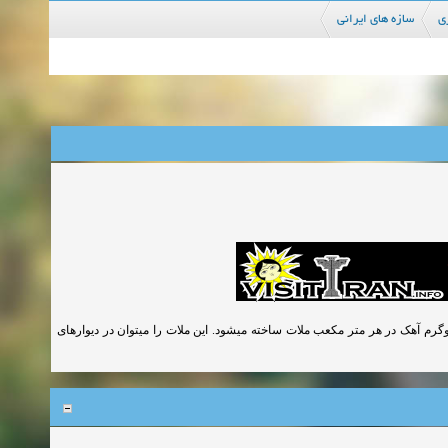
ی
سازه های ایرانی
تارد که به نام ملات حرامزاده معروف است از 100 کیلوگرم سیمان و 125 کیلوگرم آهک در هر متر مکعب ملات ساخته میشود. این ملات را میتوان در دیوارهای