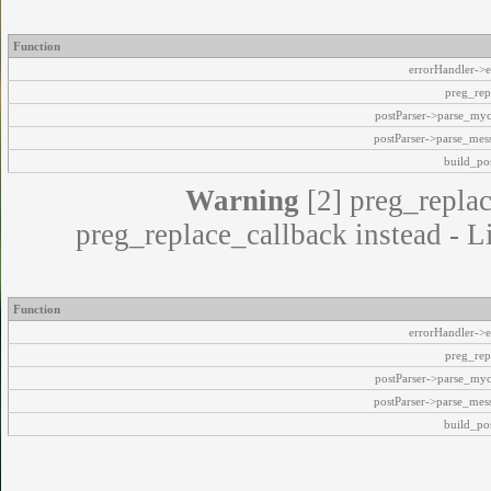
Function
errorHandler->e
preg_rep
postParser->parse_my
postParser->parse_mes
build_pos
Warning
[2] preg_replac
preg_replace_callback instead - L
Function
errorHandler->e
preg_rep
postParser->parse_my
postParser->parse_mes
build_pos