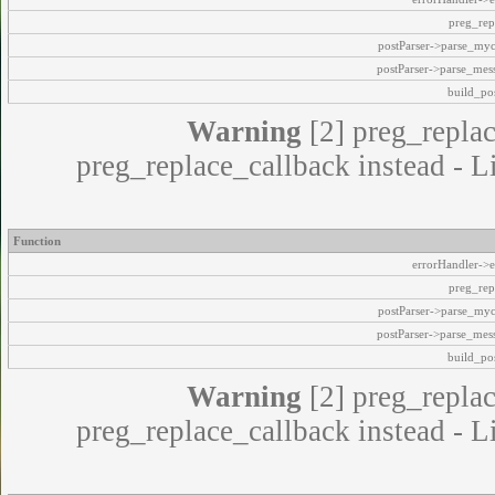
preg_rep
postParser->parse_my
postParser->parse_mes
build_pos
Warning
[2] preg_replac
preg_replace_callback instead - L
Function
errorHandler->e
preg_rep
postParser->parse_my
postParser->parse_mes
build_pos
Warning
[2] preg_replac
preg_replace_callback instead - L