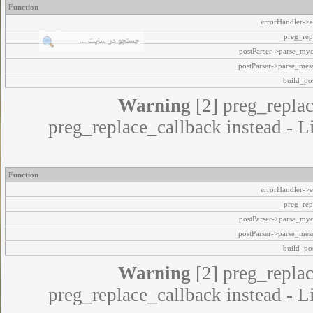
Function
errorHandler->e
preg_rep
postParser->parse_my
postParser->parse_mes
build_pos
Warning
[2] preg_replac
preg_replace_callback instead - L
Function
errorHandler->e
preg_rep
postParser->parse_my
postParser->parse_mes
build_pos
Warning
[2] preg_replac
preg_replace_callback instead - L