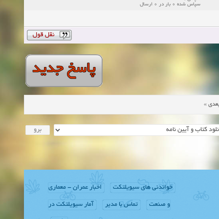
سپاس شده 0 بار در 0 ارسال
»
عدی
خواندنی های سیویلتکت
اخبار عمران - معماری
و صنعت
تماس با مدیر
آمار سیویلتکت در