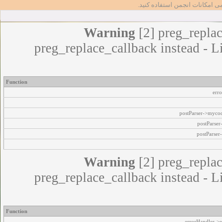
مامی امکانات انجمن استفاده کنید
Warning
[2] preg_replac
preg_replace_callback instead - L
Function
err
postParser->myco
postParse
postParser
Warning
[2] preg_replac
preg_replace_callback instead - L
Function
errorHandler->e