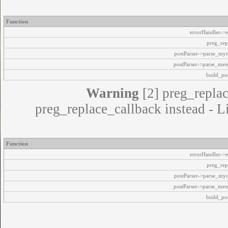
Function
errorHandler->e
preg_rep
postParser->parse_my
postParser->parse_mes
build_pos
Warning
[2] preg_replac
preg_replace_callback instead - L
Function
errorHandler->e
preg_rep
postParser->parse_my
postParser->parse_mes
build_pos