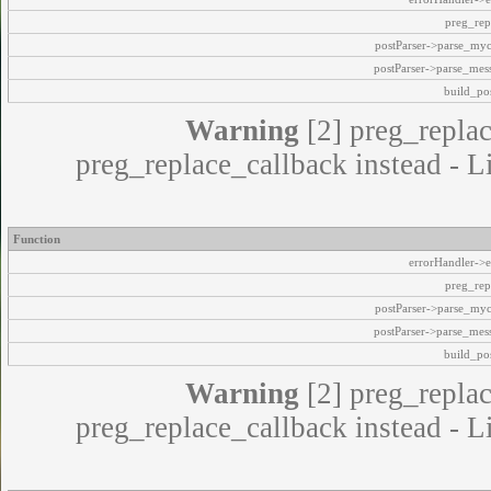
preg_rep
postParser->parse_my
postParser->parse_mes
build_pos
Warning
[2] preg_replac
preg_replace_callback instead - L
Function
errorHandler->e
preg_rep
postParser->parse_my
postParser->parse_mes
build_pos
Warning
[2] preg_replac
preg_replace_callback instead - L