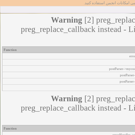
مامی امکانات انجمن استفاده کنید
Warning
[2] preg_replac
preg_replace_callback instead - L
Function
err
postParser->myco
postParse
postParser
Warning
[2] preg_replac
preg_replace_callback instead - L
Function
errorHandler->e