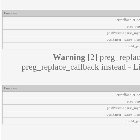
Function
errorHandler->e
preg_rep
postParser->parse_my
postParser->parse_mes
build_pos
Warning
[2] preg_replac
preg_replace_callback instead - L
Function
errorHandler->e
preg_rep
postParser->parse_my
postParser->parse_mes
build_pos