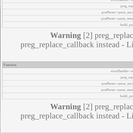
preg_rep
postParser->parse_my
postParser->parse_mes
build_pos
Warning
[2] preg_replac
preg_replace_callback instead - L
Function
errorHandler->e
preg_rep
postParser->parse_my
postParser->parse_mes
build_pos
Warning
[2] preg_replac
preg_replace_callback instead - L