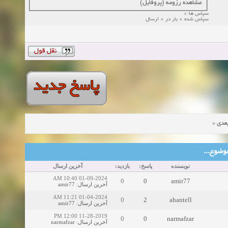
مشاهده رزومه (پروفایل)
سپاس ها 0
سپاس شده 0 بار در 0 ارسال
»
عدی
ین موضوع
نویسنده
پاسخ:
بازدید:
آخرین ارسال
01-09-2024 10:40 AM
0
0
amir77
amir77
:
آخرین ارسال
01-04-2024 11:21 AM
0
2
ahantell
amir77
:
آخرین ارسال
11-28-2019 12:00 PM
0
0
narmafzar
narmafzar
:
آخرین ارسال