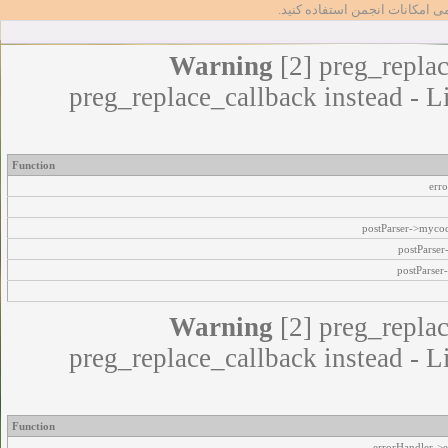
مامی امکانات انجمن استفاده کنید
Warning
[2] preg_replac
preg_replace_callback instead - L
Function
err
postParser->myco
postParse
postParser
Warning
[2] preg_replac
preg_replace_callback instead - L
Function
errorHandler->e