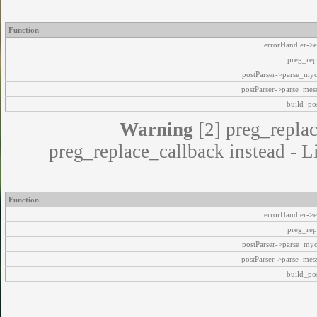
Function
errorHandler->e
preg_rep
postParser->parse_my
postParser->parse_mes
build_pos
Warning
[2] preg_replac
preg_replace_callback instead - L
Function
errorHandler->e
preg_rep
postParser->parse_my
postParser->parse_mes
build_pos