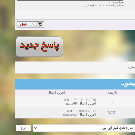
سپاس ها 0
سپاس شده 0 بار در 0 ارسال
»
عدی
ین موضوع
بازدید:
آخرین ارسال
12-18-2019 11:30 AM
0
matin66
:
آخرین ارسال
09-26-2011 07:09 PM
5,231
shahsavar
:
آخرین ارسال