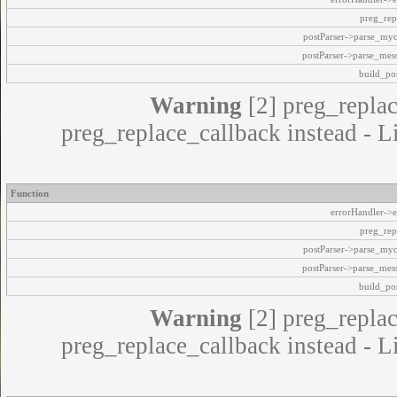
preg_rep
postParser->parse_my
postParser->parse_mes
build_pos
Warning
[2] preg_replac
preg_replace_callback instead - L
Function
errorHandler->e
preg_rep
postParser->parse_my
postParser->parse_mes
build_pos
Warning
[2] preg_replac
preg_replace_callback instead - L