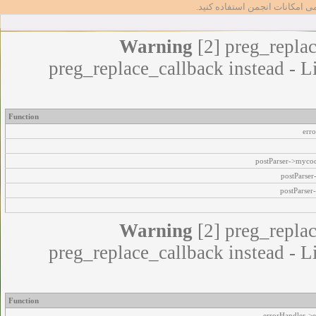
مامی امکانات انجمن استفاده کنید
Warning
[2] preg_replac
preg_replace_callback instead - L
Function
err
postParser->myco
postParse
postParser
Warning
[2] preg_replac
preg_replace_callback instead - L
Function
errorHandler->e