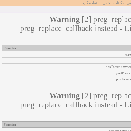
مامی امکانات انجمن استفاده کنید
Warning
[2] preg_replac
preg_replace_callback instead - L
Function
err
postParser->myco
postParse
postParser
Warning
[2] preg_replac
preg_replace_callback instead - L
Function
errorHandler->e