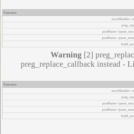
Function
errorHandler->e
preg_rep
postParser->parse_my
postParser->parse_mes
build_pos
Warning
[2] preg_replac
preg_replace_callback instead - L
Function
errorHandler->e
preg_rep
postParser->parse_my
postParser->parse_mes
build_pos