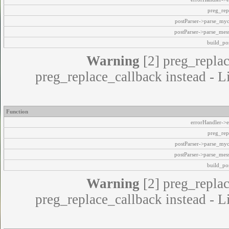
preg_rep
postParser->parse_my
postParser->parse_mes
build_pos
Warning
[2] preg_replac
preg_replace_callback instead - L
Function
errorHandler->e
preg_rep
postParser->parse_my
postParser->parse_mes
build_pos
Warning
[2] preg_replac
preg_replace_callback instead - L