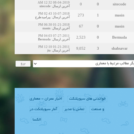
08-04-2019 12:32 AM
0
0
sitecode
sitecode
:
آخرین ارسال
10-07-2018 02:43 PM
273
1
masin
پیرامیدطرح
:
آخرین ارسال
01-21-2018 06:30 PM
67
0
masin
masin
:
آخرین ارسال
07-27-2011 04:03 PM
2,523
0
Bermuda
Bermuda
:
آخرین ارسال
01-21-2011 12:10 PM
9,052
3
shahsavar
jta
:
آخرین ارسال
خواندنی های سیویلتکت
اخبار عمران - معماری
و صنعت
تماس با مدیر
آمار سیویلتکت در
الکسا