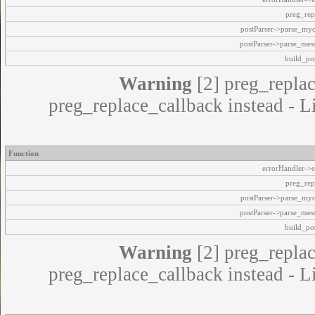
preg_rep
postParser->parse_my
postParser->parse_mes
build_pos
Warning
[2] preg_replac
preg_replace_callback instead - L
Function
errorHandler->e
preg_rep
postParser->parse_my
postParser->parse_mes
build_pos
Warning
[2] preg_replac
preg_replace_callback instead - L