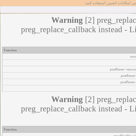
مامی امکانات انجمن استفاده کنید
Warning
[2] preg_replac
preg_replace_callback instead - L
Function
err
postParser->myco
postParse
postParser
Warning
[2] preg_replac
preg_replace_callback instead - L
Function
errorHandler->e