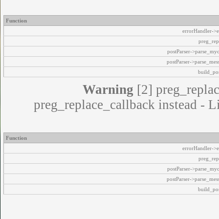
Function
errorHandler->e
preg_rep
postParser->parse_my
postParser->parse_mes
build_pos
Warning
[2] preg_replac
preg_replace_callback instead - L
Function
errorHandler->e
preg_rep
postParser->parse_my
postParser->parse_mes
build_pos