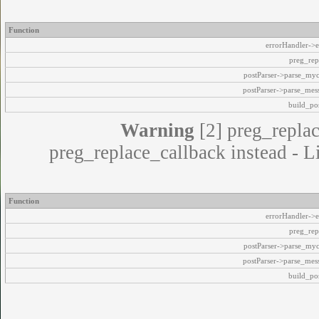
Function
errorHandler->e
preg_rep
postParser->parse_my
postParser->parse_mes
build_pos
Warning
[2] preg_replac
preg_replace_callback instead - L
Function
errorHandler->e
preg_rep
postParser->parse_my
postParser->parse_mes
build_pos