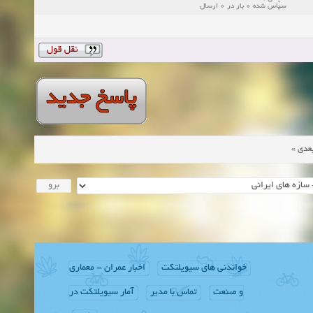
سپاس شده 0 بار در 0 ارسال
»
عدی
خواندنی های سیویلتکت
اخبار عمران - معماری
و صنعت
تماس با مدیر
آمار سیویلتکت در