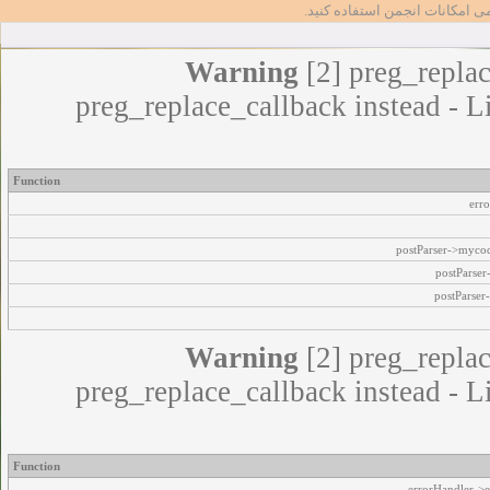
مامی امکانات انجمن استفاده کنید
Warning
[2] preg_replac
preg_replace_callback instead - L
Function
err
postParser->myco
postParse
postParser
Warning
[2] preg_replac
preg_replace_callback instead - L
Function
errorHandler->e