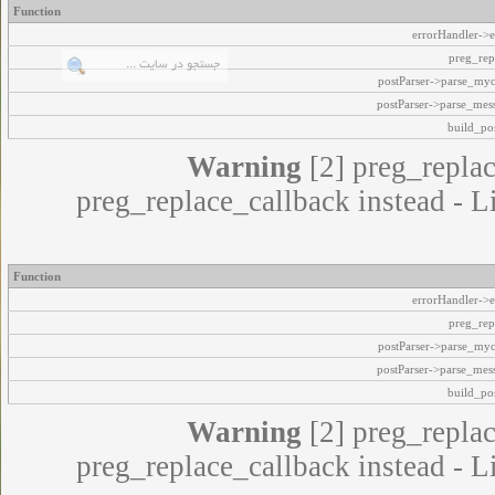
Function
errorHandler->e
preg_rep
postParser->parse_my
postParser->parse_mes
build_pos
Warning
[2] preg_replac
preg_replace_callback instead - L
Function
errorHandler->e
preg_rep
postParser->parse_my
postParser->parse_mes
build_pos
Warning
[2] preg_replac
preg_replace_callback instead - L