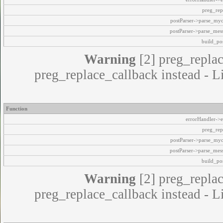
preg_rep
postParser->parse_my
postParser->parse_mes
build_pos
Warning
[2] preg_replac
preg_replace_callback instead - L
Function
errorHandler->e
preg_rep
postParser->parse_my
postParser->parse_mes
build_pos
Warning
[2] preg_replac
preg_replace_callback instead - L