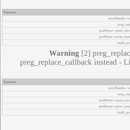
Function
errorHandler->e
preg_rep
postParser->parse_my
postParser->parse_mes
build_pos
Warning
[2] preg_replac
preg_replace_callback instead - L
Function
errorHandler->e
preg_rep
postParser->parse_my
postParser->parse_mes
build_pos