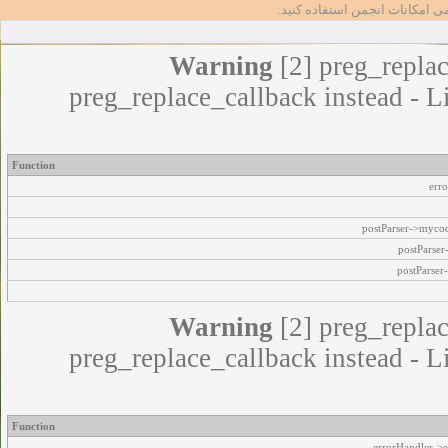
مامی امکانات انجمن استفاده کنید
Warning
[2] preg_replac
preg_replace_callback instead - L
Function
err
postParser->myco
postParse
postParser
Warning
[2] preg_replac
preg_replace_callback instead - L
Function
errorHandler->e