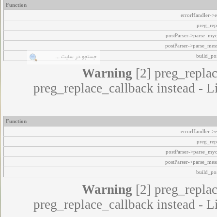
Function
errorHandler->e
preg_rep
postParser->parse_my
postParser->parse_mes
build_pos
Warning
[2] preg_replac
preg_replace_callback instead - L
Function
errorHandler->e
preg_rep
postParser->parse_my
postParser->parse_mes
build_pos
Warning
[2] preg_replac
preg_replace_callback instead - L