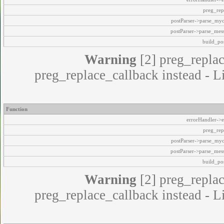
preg_rep
postParser->parse_my
postParser->parse_mes
build_pos
Warning
[2] preg_replac
preg_replace_callback instead - L
Function
errorHandler->e
preg_rep
postParser->parse_my
postParser->parse_mes
build_pos
Warning
[2] preg_replac
preg_replace_callback instead - L