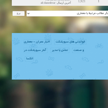
1,921
1
ali daneshvar
:
آخرین ارسال
خواندنی های سیویلتکت
اخبار عمران - معماری
و صنعت
تماس با مدیر
آمار سیویلتکت در
الکسا