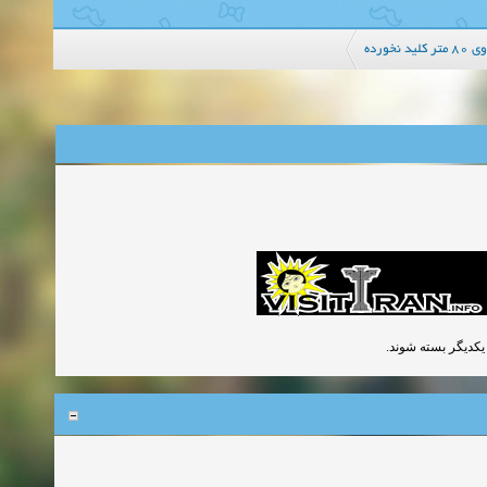
نخورده