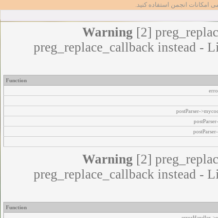
مامی امکانات انجمن استفاده کنید
Warning
[2] preg_replac
preg_replace_callback instead - L
Function
err
postParser->myco
postParse
postParser
Warning
[2] preg_replac
preg_replace_callback instead - L
Function
errorHandler->e