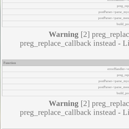
preg_rep
postParser->parse_my
postParser->parse_mes
build_pos
Warning
[2] preg_replac
preg_replace_callback instead - L
Function
errorHandler->e
preg_rep
postParser->parse_my
postParser->parse_mes
build_pos
Warning
[2] preg_replac
preg_replace_callback instead - L