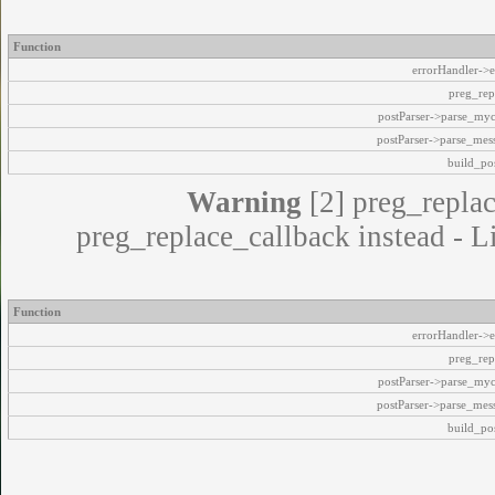
Function
errorHandler->e
preg_rep
postParser->parse_my
postParser->parse_mes
build_pos
Warning
[2] preg_replac
preg_replace_callback instead - L
Function
errorHandler->e
preg_rep
postParser->parse_my
postParser->parse_mes
build_pos