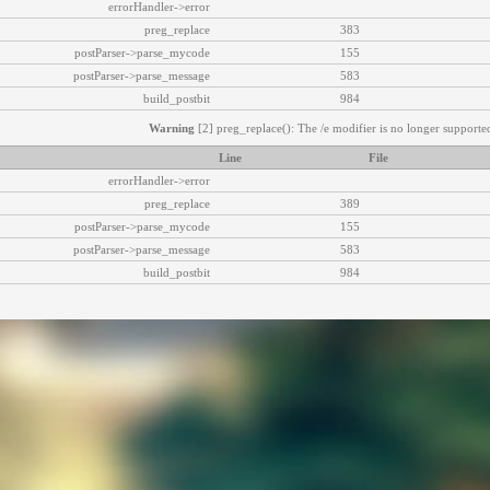
errorHandler->error
preg_replace
383
postParser->parse_mycode
155
postParser->parse_message
583
build_postbit
984
Warning
[2] preg_replace(): The /e modifier is no longer supported
Line
File
errorHandler->error
preg_replace
389
postParser->parse_mycode
155
postParser->parse_message
583
build_postbit
984