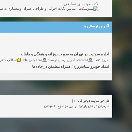
نکته مهندسی تصادفی:
آخرین ارسالی ها
اجاره سوئیت در تهران به صورت روزانه و هفتگی و ماهانه
تفرقه علمی
Liro
seoface3
شروع کننده:
پاسخ ها:1
آخرین ارسال توسط:
امداد خودرو شبانه‌روزی؛ همراه مطمئن در جاده‌ها
 آزاد
yadak724
yadak724
شروع کننده:
پاسخ ها:0
آخرین ارسال توسط:
امور حقوقی تخصصی در زمینه‌های تجاری، پیمانکاری و ساختمانی
ی آزاد
alimohri2
alimohri2
شروع کننده:
پاسخ ها:0
آخرین ارسال توسط:
اخذ انواع ویزای امریکا
آزاد
yasaminch
yasaminch
شروع کننده:
پاسخ ها:0
آخرین ارسال توسط:
انواع پمپ و الکتروموتور
طراحی سایت دیجی کالا ()
گفتگوی آزاد
pumpy
pumpy
شروع کننده:
کاربرانِ درحال بازدید از این موضوع: 1 مهمان
پاسخ ها:0
آخرین ارسال توسط:
Beautiful Womans from your town - Actual Girls
elmi.alireza70
elmi.alireza70
شروع کننده:
پاسخ ها:0
آخرین ارسال توسط:
Search Beautiful Girls in your city for night - Live Women
ه همکاری
bcivilsh
bcivilsh
شروع کننده:
پاسخ ها:0
آخرین ارسال توسط: