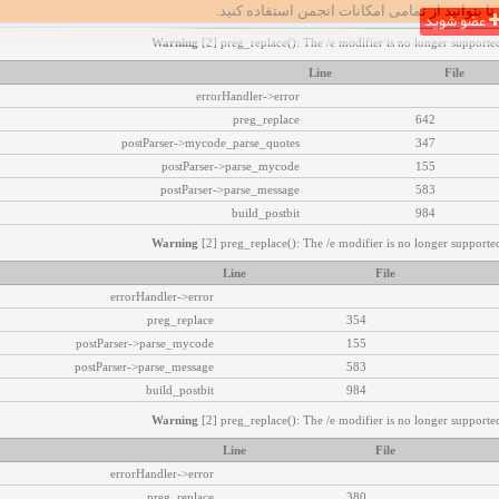
تا بتوانید از تمامی امکانات انجمن استفاده کنید.
عضو شوید
Warning
[2] preg_replace(): The /e modifier is no longer supported
Line
File
errorHandler->error
preg_replace
642
postParser->mycode_parse_quotes
347
postParser->parse_mycode
155
postParser->parse_message
583
build_postbit
984
Warning
[2] preg_replace(): The /e modifier is no longer supported
Line
File
errorHandler->error
preg_replace
354
postParser->parse_mycode
155
postParser->parse_message
583
build_postbit
984
Warning
[2] preg_replace(): The /e modifier is no longer supported
Line
File
errorHandler->error
preg_replace
380