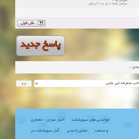
سپاس ها 0
سپاس شده 2 بار در 2 ارسال
»
عدی
خواندنی های سیویلتکت
اخبار عمران - معماری
و صنعت
تماس با مدیر
آمار سیویلتکت در