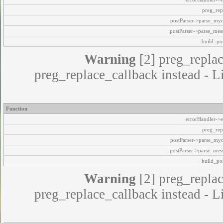
preg_rep
postParser->parse_my
postParser->parse_mes
build_pos
Warning
[2] preg_replac
preg_replace_callback instead - L
Function
errorHandler->e
preg_rep
postParser->parse_my
postParser->parse_mes
build_pos
Warning
[2] preg_replac
preg_replace_callback instead - L