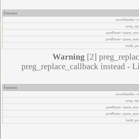
Function
errorHandler->e
preg_rep
postParser->parse_my
postParser->parse_mes
build_pos
Warning
[2] preg_replac
preg_replace_callback instead - L
Function
errorHandler->e
preg_rep
postParser->parse_my
postParser->parse_mes
build_pos