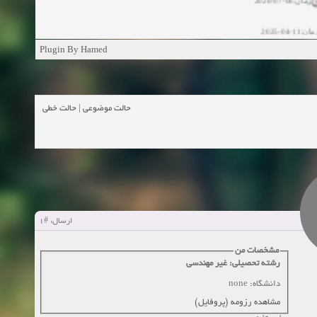
ان:11-04-2025
Plugin By Hamed
ن:11-04-2025
زمان:02-26-2025
حالت خطی
|
حالت موضوعی
زمان:11-11-2024
اهده:0
زمان:10-28-2024
زمان:10-21-2024
اهده:0
#1
ارسال:
زمان:10-13-2024
مشخصات من
زمان:10-11-2024
اهده:0
رشته تحصیلی: غیر مهندسی
دانشگاه: none
مشاهده رزومه (پروفایل)