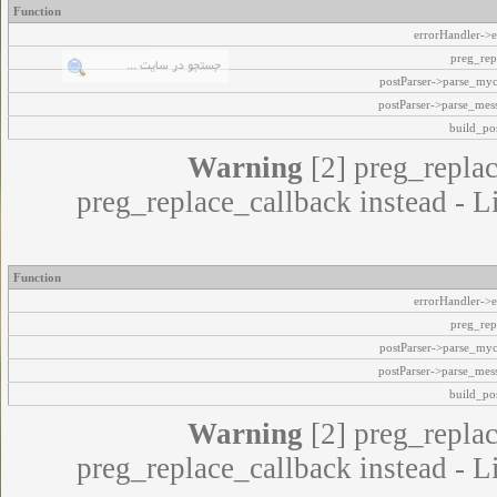
Function
errorHandler->e
preg_rep
postParser->parse_my
postParser->parse_mes
build_pos
Warning
[2] preg_replac
preg_replace_callback instead - L
Function
errorHandler->e
preg_rep
postParser->parse_my
postParser->parse_mes
build_pos
Warning
[2] preg_replac
preg_replace_callback instead - L