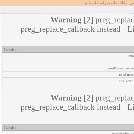
مامی امکانات انجمن استفاده کنید
Warning
[2] preg_replac
preg_replace_callback instead - L
Function
err
postParser->myco
postParse
postParser
Warning
[2] preg_replac
preg_replace_callback instead - L
Function
errorHandler->e