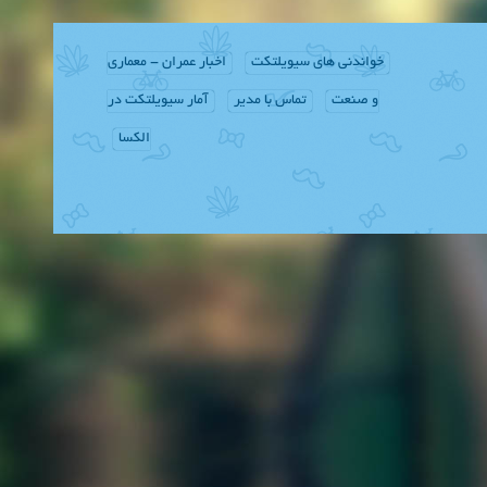
خواندنی های سیویلتکت
اخبار عمران - معماری
و صنعت
تماس با مدیر
آمار سیویلتکت در
الکسا