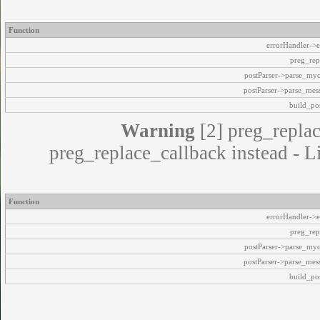
Function
errorHandler->e
preg_rep
postParser->parse_my
postParser->parse_mes
build_pos
Warning
[2] preg_replac
preg_replace_callback instead - L
Function
errorHandler->e
preg_rep
postParser->parse_my
postParser->parse_mes
build_pos