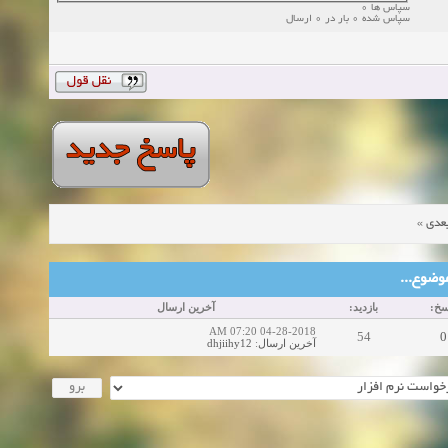
سپاس ها 0
سپاس شده 0 بار در 0 ارسال
»
عدی
ین موضوع
اسخ
بازدید:
آخرین ارسال
04-28-2018 07:20 AM
54
0
dhjiihy12
:
آخرین ارسال