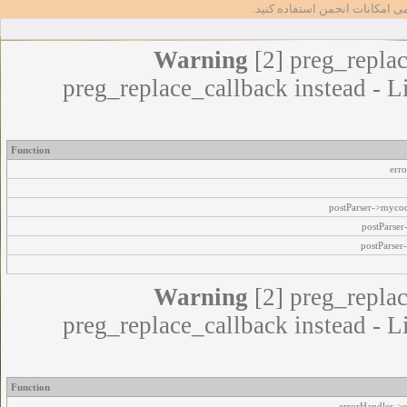
مامی امکانات انجمن استفاده کنید
Warning
[2] preg_replac
preg_replace_callback instead - L
Function
err
postParser->myco
postParse
postParser
Warning
[2] preg_replac
preg_replace_callback instead - L
Function
errorHandler->e