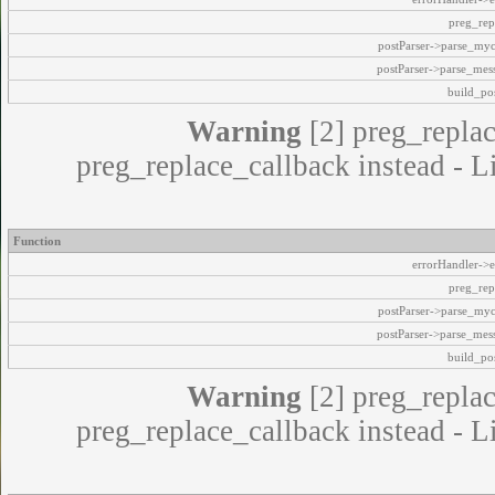
preg_rep
postParser->parse_my
postParser->parse_mes
build_pos
Warning
[2] preg_replac
preg_replace_callback instead - L
Function
errorHandler->e
preg_rep
postParser->parse_my
postParser->parse_mes
build_pos
Warning
[2] preg_replac
preg_replace_callback instead - L