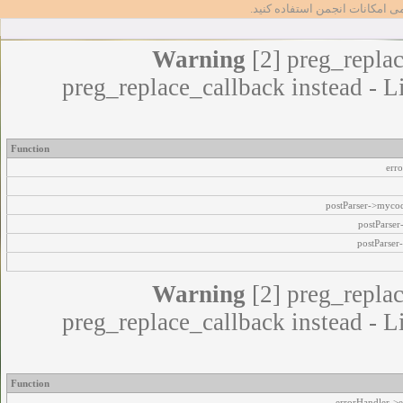
مامی امکانات انجمن استفاده کنید
Warning
[2] preg_replac
preg_replace_callback instead - L
Function
err
postParser->myco
postParse
postParser
Warning
[2] preg_replac
preg_replace_callback instead - L
Function
errorHandler->e