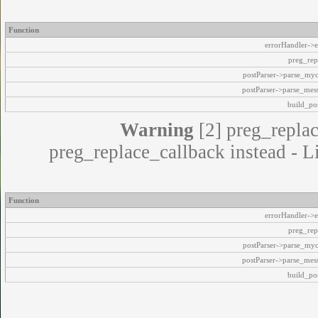
Function
errorHandler->e
preg_rep
postParser->parse_my
postParser->parse_mes
build_pos
Warning
[2] preg_replac
preg_replace_callback instead - L
Function
errorHandler->e
preg_rep
postParser->parse_my
postParser->parse_mes
build_pos