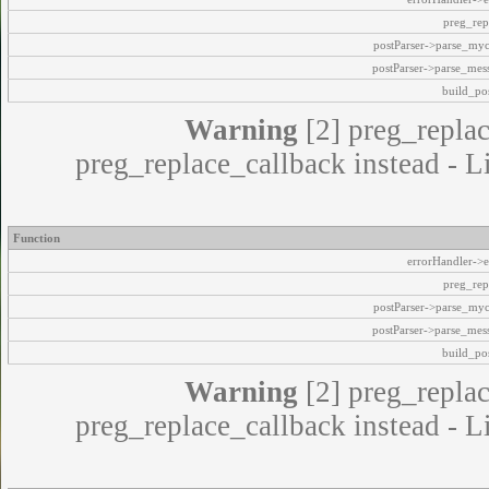
preg_rep
postParser->parse_my
postParser->parse_mes
build_pos
Warning
[2] preg_replac
preg_replace_callback instead - L
Function
errorHandler->e
preg_rep
postParser->parse_my
postParser->parse_mes
build_pos
Warning
[2] preg_replac
preg_replace_callback instead - L