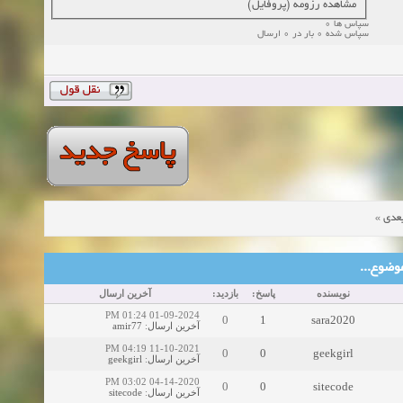
مشاهده رزومه (پروفایل)
سپاس ها 0
سپاس شده 0 بار در 0 ارسال
»
عدی
ین موضوع
نویسنده
پاسخ:
بازدید:
آخرین ارسال
01-09-2024 01:24 PM
0
1
sara2020
amir77
:
آخرین ارسال
11-10-2021 04:19 PM
0
0
geekgirl
geekgirl
:
آخرین ارسال
04-14-2020 03:02 PM
0
0
sitecode
sitecode
:
آخرین ارسال