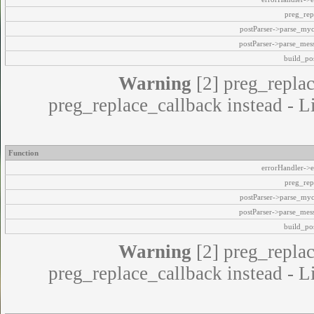
preg_rep
postParser->parse_my
postParser->parse_mes
build_pos
Warning
[2] preg_replac
preg_replace_callback instead - L
Function
errorHandler->e
preg_rep
postParser->parse_my
postParser->parse_mes
build_pos
Warning
[2] preg_replac
preg_replace_callback instead - L