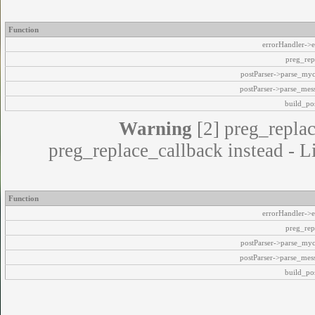
Function
errorHandler->e
preg_rep
postParser->parse_my
postParser->parse_mes
build_pos
Warning
[2] preg_replac
preg_replace_callback instead - L
Function
errorHandler->e
preg_rep
postParser->parse_my
postParser->parse_mes
build_pos