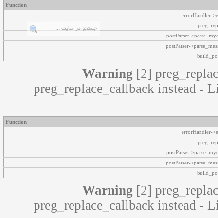
Function
errorHandler->e
preg_rep
postParser->parse_my
postParser->parse_mes
build_pos
Warning
[2] preg_replac
preg_replace_callback instead - L
Function
errorHandler->e
preg_rep
postParser->parse_my
postParser->parse_mes
build_pos
Warning
[2] preg_replac
preg_replace_callback instead - L