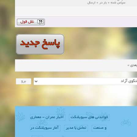
سپاس شده 0 بار در 0 ارسال
»
عدی
خواندنی های سیویلتکت
اخبار عمران - معماری
و صنعت
تماس با مدیر
آمار سیویلتکت در