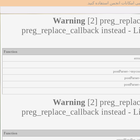
مامی امکانات انجمن استفاده کنید
Warning
[2] preg_replac
preg_replace_callback instead - L
Function
err
postParser->myco
postParse
postParser
Warning
[2] preg_replac
preg_replace_callback instead - L
Function
errorHandler->e