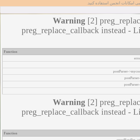
مامی امکانات انجمن استفاده کنید
Warning
[2] preg_replac
preg_replace_callback instead - L
Function
err
postParser->myco
postParse
postParser
Warning
[2] preg_replac
preg_replace_callback instead - L
Function
errorHandler->e