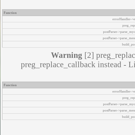
Function
errorHandler->e
preg_rep
postParser->parse_my
postParser->parse_mes
build_pos
Warning
[2] preg_replac
preg_replace_callback instead - L
Function
errorHandler->e
preg_rep
postParser->parse_my
postParser->parse_mes
build_pos