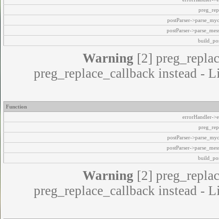
preg_rep
postParser->parse_my
postParser->parse_mes
build_pos
Warning
[2] preg_replac
preg_replace_callback instead - L
Function
errorHandler->e
preg_rep
postParser->parse_my
postParser->parse_mes
build_pos
Warning
[2] preg_replac
preg_replace_callback instead - L