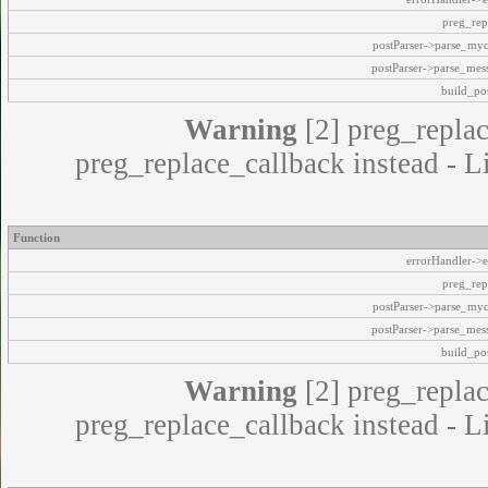
preg_rep
postParser->parse_my
postParser->parse_mes
build_pos
Warning
[2] preg_replac
preg_replace_callback instead - L
Function
errorHandler->e
preg_rep
postParser->parse_my
postParser->parse_mes
build_pos
Warning
[2] preg_replac
preg_replace_callback instead - L