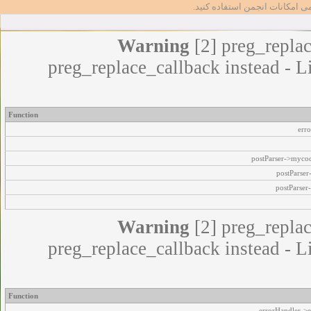
مامی امکانات انجمن استفاده کنید
Warning
[2] preg_replac
preg_replace_callback instead - L
Function
err
postParser->myco
postParse
postParser
Warning
[2] preg_replac
preg_replace_callback instead - L
Function
errorHandler->e