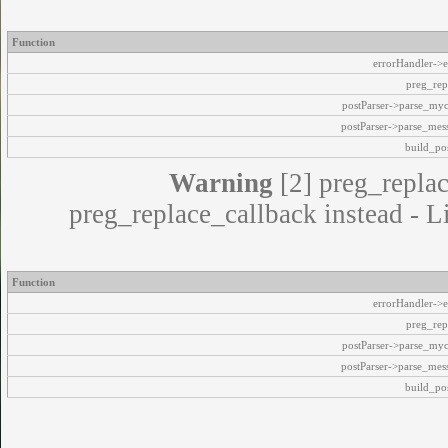
Function
errorHandler->e
preg_rep
postParser->parse_my
postParser->parse_mes
build_pos
Warning
[2] preg_replac
preg_replace_callback instead - L
Function
errorHandler->e
preg_rep
postParser->parse_my
postParser->parse_mes
build_pos