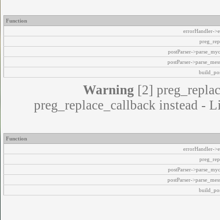
Function
errorHandler->e
preg_rep
postParser->parse_my
postParser->parse_mes
build_pos
Warning
[2] preg_replac
preg_replace_callback instead - L
Function
errorHandler->e
preg_rep
postParser->parse_my
postParser->parse_mes
build_pos