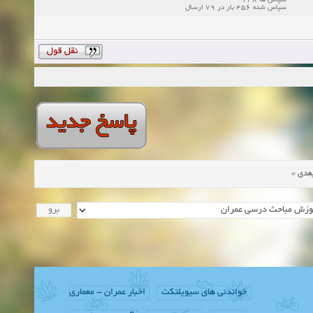
سپاس ها 248
سپاس شده 456 بار در 79 ارسال
»
عدی
خواندنی های سیویلتکت
اخبار عمران - معماری