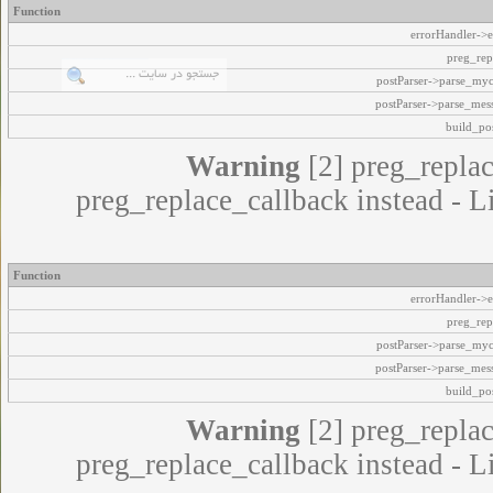
Function
errorHandler->e
preg_rep
postParser->parse_my
postParser->parse_mes
build_pos
Warning
[2] preg_replac
preg_replace_callback instead - L
Function
errorHandler->e
preg_rep
postParser->parse_my
postParser->parse_mes
build_pos
Warning
[2] preg_replac
preg_replace_callback instead - L