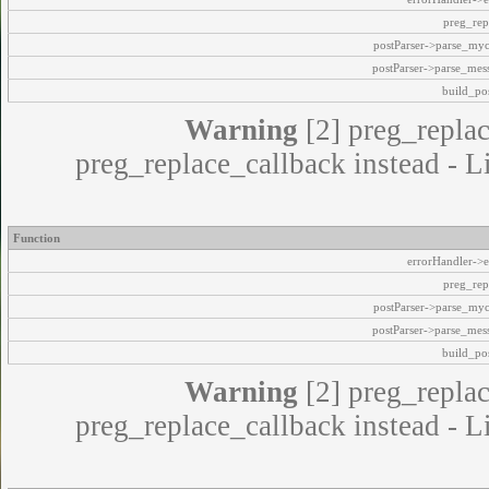
preg_rep
postParser->parse_my
postParser->parse_mes
build_pos
Warning
[2] preg_replac
preg_replace_callback instead - L
Function
errorHandler->e
preg_rep
postParser->parse_my
postParser->parse_mes
build_pos
Warning
[2] preg_replac
preg_replace_callback instead - L