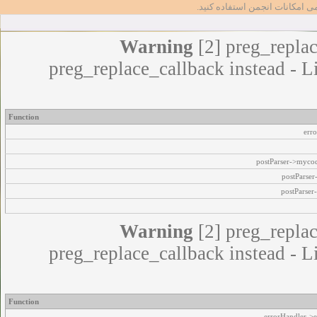
مامی امکانات انجمن استفاده کنید
Warning
[2] preg_replac
preg_replace_callback instead - L
Function
err
postParser->myco
postParse
postParser
Warning
[2] preg_replac
preg_replace_callback instead - L
Function
errorHandler->e