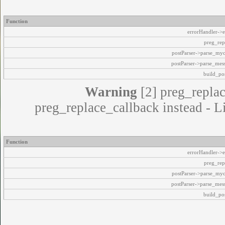
Function
errorHandler->e
preg_rep
postParser->parse_my
postParser->parse_mes
build_pos
Warning
[2] preg_replac
preg_replace_callback instead - L
Function
errorHandler->e
preg_rep
postParser->parse_my
postParser->parse_mes
build_pos