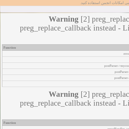
مامی امکانات انجمن استفاده کنید
Warning
[2] preg_replac
preg_replace_callback instead - L
Function
err
postParser->myco
postParse
postParser
Warning
[2] preg_replac
preg_replace_callback instead - L
Function
errorHandler->e