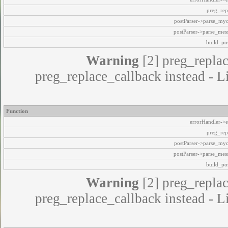
preg_rep
postParser->parse_my
postParser->parse_mes
build_pos
Warning
[2] preg_replac
preg_replace_callback instead - L
Function
errorHandler->e
preg_rep
postParser->parse_my
postParser->parse_mes
build_pos
Warning
[2] preg_replac
preg_replace_callback instead - L