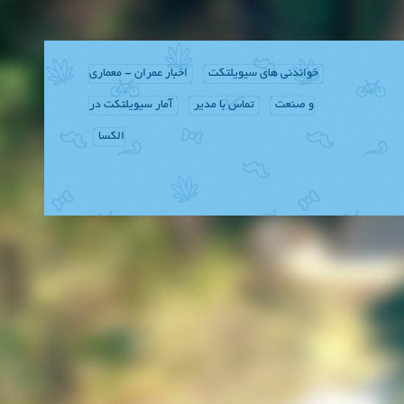
خواندنی های سیویلتکت
اخبار عمران - معماری
و صنعت
تماس با مدیر
آمار سیویلتکت در
الکسا