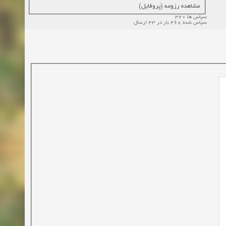
مشاهده رزومه (پروفایل)
سپاس ها 320
سپاس شده 468 بار در 43 ارسال