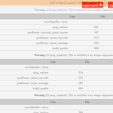
تا بتوانید از تمامی امکانات انجمن استفاده کنید.
ید
یا
عضو شوید
Warning
[2] preg_replace(): The /e modifier is no longer supported
Line
File
errorHandler->error
preg_replace
642
postParser->mycode_parse_quotes
347
postParser->parse_mycode
155
postParser->parse_message
583
build_postbit
984
Warning
[2] preg_replace(): The /e modifier is no longer supported
Line
File
errorHandler->error
preg_replace
354
postParser->parse_mycode
155
postParser->parse_message
583
build_postbit
984
Warning
[2] preg_replace(): The /e modifier is no longer supported
Line
File
errorHandler->error
preg_replace
380