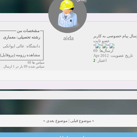
همکاری
زمان:10-28-2024
مشاهده:0
دعوت به همکاری
زمان:10-21-2024
مشاهده:0
همکاری
زمان:10-13-2024
مشاهده:0
مشخصات من
سال پیام خصوصی به کاربر
aida
رشته تحصیلی: معماری
دعوت به همکاری
زمان:10-11-2024
مشاهده:0
عضو ثابت
دانشگاه: عالی ایوانکی
ارسال‌ها: 69
مشاهده رزومه (پروفایل)
تاریخ عضویت: Apr 2012
2
اعتبار:
سپاس ها 68
سپاس شده 89 بار در 1 ارسال
»
موضوع بعدی
|
موضوع قبلی
«