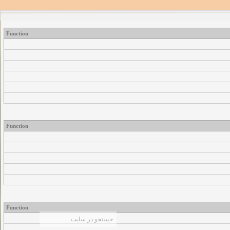
Function
Function
Function