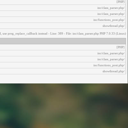
[PHP]
/inc/class_parser.php
/inc/class_parser.php
/inc/functions_post.php
/showthread.php
, use preg_replace_callback instead - Line: 389 - File: inc/class_parser.php PHP 7.0.33 (Linux)
[PHP]
/inc/class_parser.php
/inc/class_parser.php
/inc/functions_post.php
/showthread.php