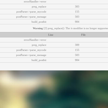
errorHandler->error
preg_replace
383
postParser->parse_mycode
155
postParser->parse_message
583
build_postbit
984
Warning
[2] preg_replace(): The /e modifier is no longer supported
Line
File
errorHandler->error
preg_replace
389
postParser->parse_mycode
155
postParser->parse_message
583
build_postbit
984