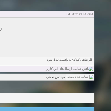
دعوت به 
bcivilsh
bcivilsh
شروع کننده:
آخرین ارسال توسط:
پاسخ ها:0
Sexy Girls from your city for night - Verified Women
elmi.alireza70
elmi.alireza70
شروع کننده:
آخرین ارسال توسط:
پاسخ ها:0
04-18-2013, 08:29 PM
Girls in your town for night - Real-life Females
دعوت به 
bcivilsh
bcivilsh
شروع کننده:
آخرین ارسال توسط:
پاسخ ها:0
Womans from your town for night - Verified Damsels
ار
elmi.alireza70
elmi.alireza70
شروع کننده:
آخرین ارسال توسط:
پاسخ ها:0
اگر نقاشی کودکان به واقعییت تبدیل شود
سپاس شده توسط
مهندس نعمتی