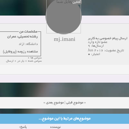
آفلاین
همکاری
زمان:10-28-2024
مشاهده:0
دعوت به همکاری
زمان:10-21-2024
مشاهده:0
همکاری
زمان:10-13-2024
مشاهده:0
مشخصات من
رشته تحصیلی: عمران
ارسال پیام خصوصی به کاربر
mj.imani
دعوت به همکاری
زمان:10-11-2024
مشاهده:0
عضو تازه وارد
دانشگاه: ازاد
ارسال‌ها: 9
تاریخ عضویت: Jun 2016
مشاهده رزومه (پروفایل)
0
اعتبار:
سپاس ها 0
سپاس شده 0 بار در 0 ارسال
»
موضوع بعدی
|
موضوع قبلی
«
موضوع‌های مرتبط با این موضوع...
نویسنده
پاسخ: