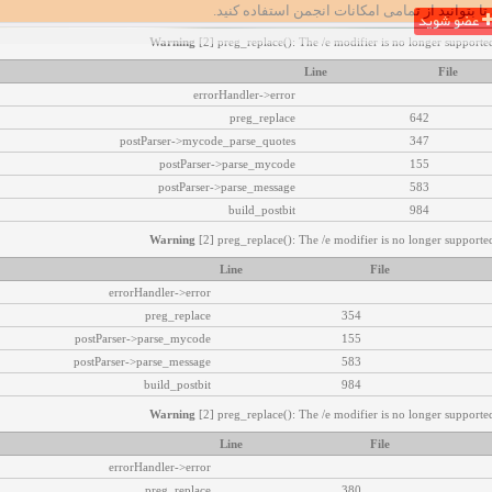
تا بتوانید از تمامی امکانات انجمن استفاده کنید.
عضو شوید
Warning
[2] preg_replace(): The /e modifier is no longer supported
Line
File
errorHandler->error
preg_replace
642
postParser->mycode_parse_quotes
347
postParser->parse_mycode
155
postParser->parse_message
583
build_postbit
984
Warning
[2] preg_replace(): The /e modifier is no longer supported
Line
File
errorHandler->error
preg_replace
354
postParser->parse_mycode
155
postParser->parse_message
583
build_postbit
984
Warning
[2] preg_replace(): The /e modifier is no longer supported
Line
File
errorHandler->error
preg_replace
380