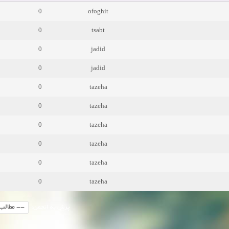
0
ofoghit
0
tsabt
0
jadid
0
jadid
0
tazeha
0
tazeha
0
tazeha
0
tazeha
0
tazeha
0
tazeha
پرش به انجمن: