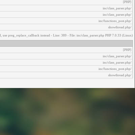
[PHP]
/inc/class_parser.php
/inc/class_parser.php
/inc/functions_post.php
/showthread.php
, use preg_replace_callback instead - Line: 389 - File: inc/class_parser.php PHP 7.0.33 (Linux)
[PHP]
/inc/class_parser.php
/inc/class_parser.php
/inc/functions_post.php
/showthread.php