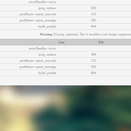
errorHandler->error
preg_replace
383
postParser->parse_mycode
155
postParser->parse_message
583
build_postbit
984
Warning
[2] preg_replace(): The /e modifier is no longer supported
Line
File
errorHandler->error
preg_replace
389
postParser->parse_mycode
155
postParser->parse_message
583
build_postbit
984