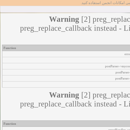
مامی امکانات انجمن استفاده کنید
Warning
[2] preg_replac
preg_replace_callback instead - L
Function
err
postParser->myco
postParse
postParser
Warning
[2] preg_replac
preg_replace_callback instead - L
Function
errorHandler->e