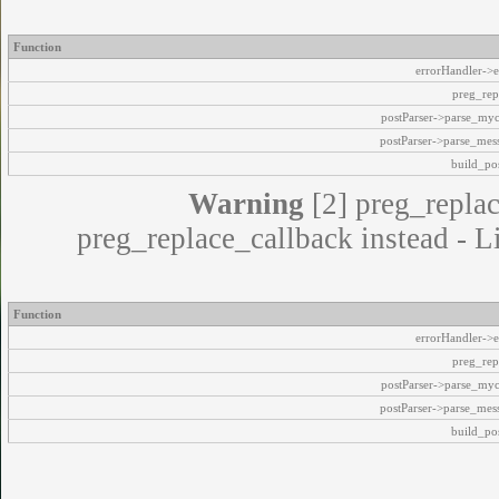
Function
errorHandler->e
preg_rep
postParser->parse_my
postParser->parse_mes
build_pos
Warning
[2] preg_replac
preg_replace_callback instead - L
Function
errorHandler->e
preg_rep
postParser->parse_my
postParser->parse_mes
build_pos