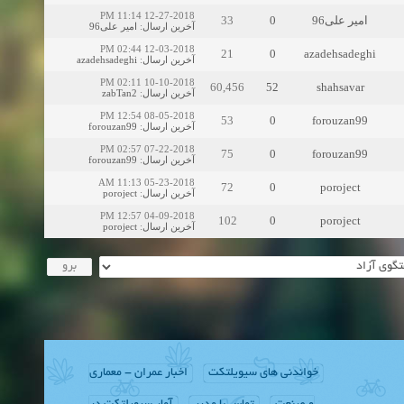
12-27-2018 11:14 PM
33
0
امیر علی96
امیر علی96
:
آخرین ارسال
12-03-2018 02:44 PM
21
0
azadehsadeghi
azadehsadeghi
:
آخرین ارسال
10-10-2018 02:11 PM
60,456
52
shahsavar
zabTan2
:
آخرین ارسال
08-05-2018 12:54 PM
53
0
forouzan99
forouzan99
:
آخرین ارسال
07-22-2018 02:57 PM
75
0
forouzan99
forouzan99
:
آخرین ارسال
05-23-2018 11:13 AM
72
0
poroject
poroject
:
آخرین ارسال
04-09-2018 12:57 PM
102
0
poroject
poroject
:
آخرین ارسال
خواندنی های سیویلتکت
اخبار عمران - معماری