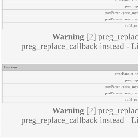
preg_rep
postParser->parse_my
postParser->parse_mes
build_pos
Warning
[2] preg_replac
preg_replace_callback instead - L
Function
errorHandler->e
preg_rep
postParser->parse_my
postParser->parse_mes
build_pos
Warning
[2] preg_replac
preg_replace_callback instead - L