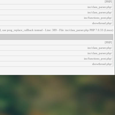
[PHP]
/inc/class_parser.php
/inc/class_parser.php
/inc/functions_post.php
/showthread.php
, use preg_replace_callback instead - Line: 389 - File: inc/class_parser.php PHP 7.0.33 (Linux)
[PHP]
/inc/class_parser.php
/inc/class_parser.php
/inc/functions_post.php
/showthread.php