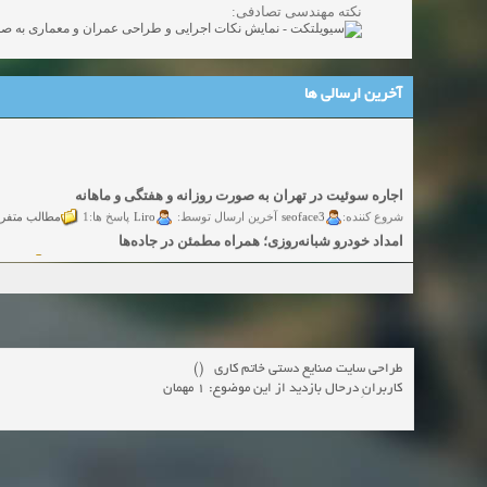
نکته مهندسی تصادفی:
آخرین ارسالی ها
اجاره سوئیت در تهران به صورت روزانه و هفتگی و ماهانه
مطالب متفر
Liro
seoface3
شروع کننده:
آخرین ارسال توسط:
پاسخ ها:1
امداد خودرو شبانه‌روزی؛ همراه مطمئن در جاده‌ها
گفتگو
yadak724
yadak724
شروع کننده:
آخرین ارسال توسط:
پاسخ ها:0
امور حقوقی تخصصی در زمینه‌های تجاری، پیمانکاری و ساختمانی
گفتگوی
alimohri2
alimohri2
شروع کننده:
آخرین ارسال توسط:
پاسخ ها:0
اخذ انواع ویزای امریکا
گفتگ
yasaminch
yasaminch
شروع کننده:
آخرین ارسال توسط:
پاسخ ها:0
انواع پمپ و الکتروموتور
طراحی سایت صنایع دستی خاتم کاری ()
گفتگوی آزاد
pumpy
pumpy
شروع کننده:
آخرین ارسال توسط:
پاسخ ها:0
کاربرانِ درحال بازدید از این موضوع: 1 مهمان
Beautiful Womans from your town - Actual Girls
elmi.alireza70
elmi.alireza70
شروع کننده:
آخرین ارسال توسط:
پاسخ ها:0
Search Beautiful Girls in your city for night - Live Women
دعوت به 
bcivilsh
bcivilsh
شروع کننده:
آخرین ارسال توسط:
پاسخ ها:0