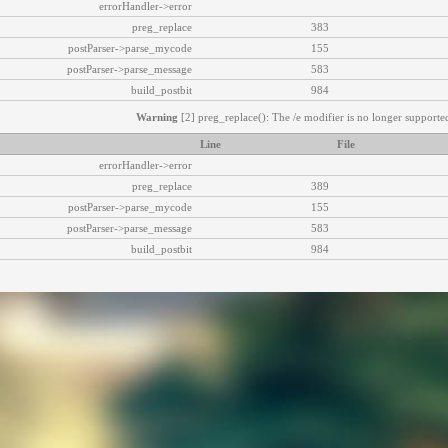
errorHandler->error
preg_replace
383
postParser->parse_mycode
155
postParser->parse_message
583
build_postbit
984
Warning
[2] preg_replace(): The /e modifier is no longer supported
Line
File
errorHandler->error
preg_replace
389
postParser->parse_mycode
155
postParser->parse_message
583
build_postbit
984