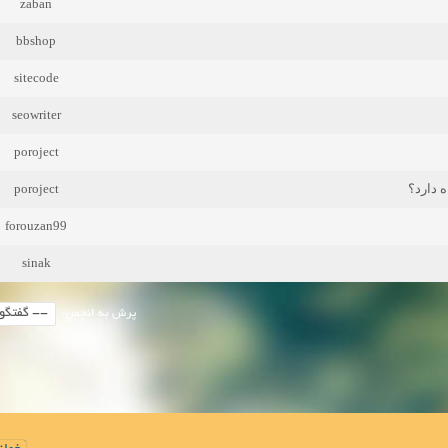
zaban
bbshop
sitecode
seowriter
poroject
poroject
ه دارد؟
forouzan99
sinak
پرش به انجمن: