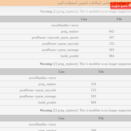
تا بتوانید از تمامی امکانات انجمن استفاده کنید.
عضو شوید
Warning
[2] preg_replace(): The /e modifier is no longer supported
Line
File
errorHandler->error
preg_replace
642
postParser->mycode_parse_quotes
347
postParser->parse_mycode
155
postParser->parse_message
583
build_postbit
984
Warning
[2] preg_replace(): The /e modifier is no longer supported
Line
File
errorHandler->error
preg_replace
354
postParser->parse_mycode
155
postParser->parse_message
583
build_postbit
984
Warning
[2] preg_replace(): The /e modifier is no longer supported
Line
File
errorHandler->error
preg_replace
380