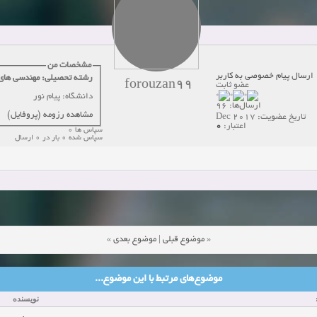
دعوت به همکاری
زمان:10-21-2024
مشاهده:0
همکاری
زمان:10-13-2024
مشاهده:0
مشخصات من
ارسال پیام خصوصی به کاربر
رشته تحصیلی: مهندسی های
forouzan99
دعوت به همکاری
زمان:10-11-2024
مشاهده:0
عضو ثابت
دانشگاه: پیام نور
ارسال‌ها: 96
مشاهده رزومه (پروفایل)
تاریخ عضویت: Dec 2017
0
اعتبار:
سپاس ها 0
سپاس شده 0 بار در 0 ارسال
»
موضوع بعدی
|
موضوع قبلی
«
موضوع‌های مرتبط با این موضوع...
نویسنده