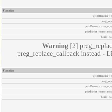
Function
errorHandler->e
preg_rep
postParser->parse_my
postParser->parse_mes
build_pos
Warning
[2] preg_replac
preg_replace_callback instead - L
Function
errorHandler->e
preg_rep
postParser->parse_my
postParser->parse_mes
build_pos