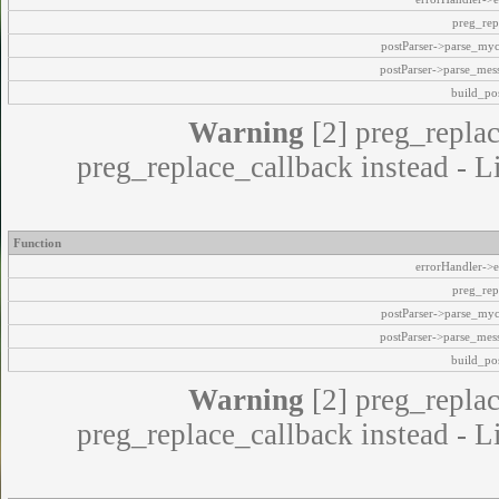
preg_rep
postParser->parse_my
postParser->parse_mes
build_pos
Warning
[2] preg_replac
preg_replace_callback instead - L
Function
errorHandler->e
preg_rep
postParser->parse_my
postParser->parse_mes
build_pos
Warning
[2] preg_replac
preg_replace_callback instead - L