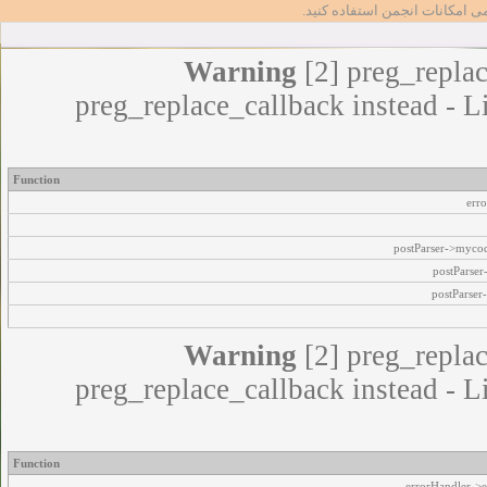
مامی امکانات انجمن استفاده کنید
Warning
[2] preg_replac
preg_replace_callback instead - L
Function
err
postParser->myco
postParse
postParser
Warning
[2] preg_replac
preg_replace_callback instead - L
Function
errorHandler->e