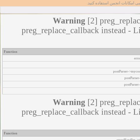
مامی امکانات انجمن استفاده کنید
Warning
[2] preg_replac
preg_replace_callback instead - L
Function
err
postParser->myco
postParse
postParser
Warning
[2] preg_replac
preg_replace_callback instead - L
Function
errorHandler->e