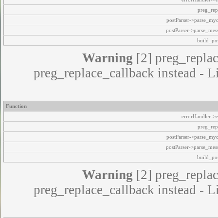
preg_rep
postParser->parse_my
postParser->parse_mes
build_pos
Warning
[2] preg_replac
preg_replace_callback instead - L
Function
errorHandler->e
preg_rep
postParser->parse_my
postParser->parse_mes
build_pos
Warning
[2] preg_replac
preg_replace_callback instead - L