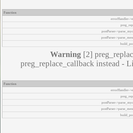
Function
errorHandler->e
preg_rep
postParser->parse_my
postParser->parse_mes
build_pos
Warning
[2] preg_replac
preg_replace_callback instead - L
Function
errorHandler->e
preg_rep
postParser->parse_my
postParser->parse_mes
build_pos