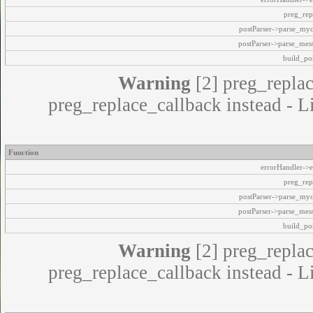
preg_rep
postParser->parse_my
postParser->parse_mes
build_pos
Warning
[2] preg_replac
preg_replace_callback instead - L
Function
errorHandler->e
preg_rep
postParser->parse_my
postParser->parse_mes
build_pos
Warning
[2] preg_replac
preg_replace_callback instead - L