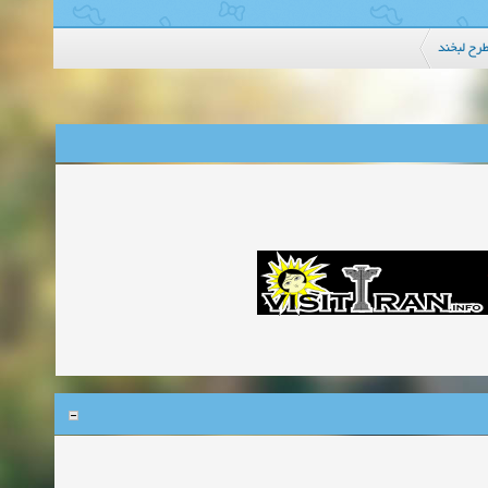
رح لبخند