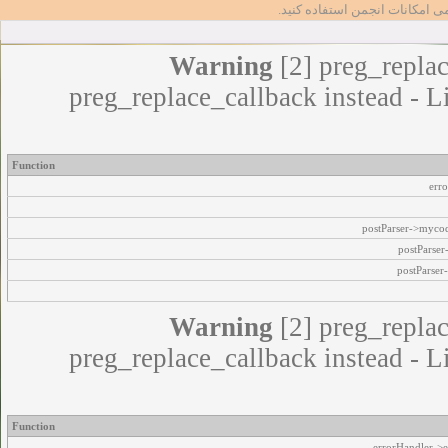
مامی امکانات انجمن استفاده کنید
Warning
[2] preg_replac
preg_replace_callback instead - L
Function
err
postParser->myco
postParse
postParser
Warning
[2] preg_replac
preg_replace_callback instead - L
Function
errorHandler->e