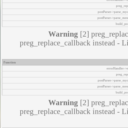
preg_rep
postParser->parse_my
postParser->parse_mes
build_pos
Warning
[2] preg_replac
preg_replace_callback instead - L
Function
errorHandler->e
preg_rep
postParser->parse_my
postParser->parse_mes
build_pos
Warning
[2] preg_replac
preg_replace_callback instead - L