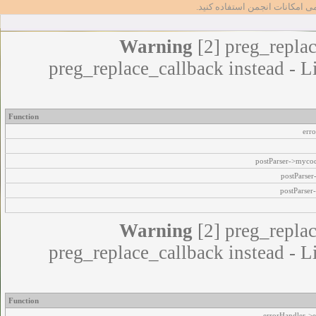
مامی امکانات انجمن استفاده کنید
Warning
[2] preg_replac
preg_replace_callback instead - L
Function
err
postParser->myco
postParse
postParser
Warning
[2] preg_replac
preg_replace_callback instead - L
Function
errorHandler->e