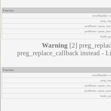
Function
errorHandler->e
preg_rep
postParser->parse_my
postParser->parse_mes
build_pos
Warning
[2] preg_replac
preg_replace_callback instead - L
Function
errorHandler->e
preg_rep
postParser->parse_my
postParser->parse_mes
build_pos