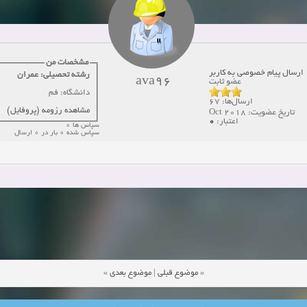
مشاهده:0
دعوت به همکاری
زمان:10-21-2024
مشاهده:0
همکاری
زمان:10-13-2024
مشاهده:0
مشخصات من
ارسال پیام خصوصی به کاربر
رشته تحصیلی: عمران
ava96
عضو ثابت
دعوت به همکاری
زمان:10-11-2024
مشاهده:0
دانشگاه: فم
ارسال‌ها: 67
مشاهده رزومه (پروفایل)
تاریخ عضویت: Oct 2018
0
اعتبار:
سپاس ها 0
سپاس شده 0 بار در 0 ارسال
»
موضوع بعدی
|
موضوع قبلی
«