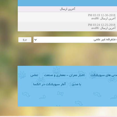
آخرین ارسال
12-30-2018 03:19 PM
ava96
:
آخرین ارسال
12-25-2018 03:24 PM
ava96
:
آخرین ارسال
دنی های سیویلتکت
اخبار عمران - معماری و صنعت
تماس
با مدیر
آمار سیویلتکت در الکسا