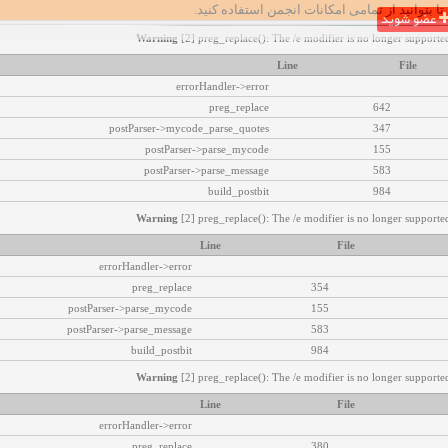
تا بتوانید از تمامی امکانات انجمن استفاده کنید.
عضو شوید
Warning
[2] preg_replace(): The /e modifier is no longer supported
Line
File
errorHandler->error
preg_replace
642
postParser->mycode_parse_quotes
347
postParser->parse_mycode
155
postParser->parse_message
583
build_postbit
984
Warning
[2] preg_replace(): The /e modifier is no longer supported
Line
File
errorHandler->error
preg_replace
354
postParser->parse_mycode
155
postParser->parse_message
583
build_postbit
984
Warning
[2] preg_replace(): The /e modifier is no longer supported
Line
File
errorHandler->error
preg_replace
380