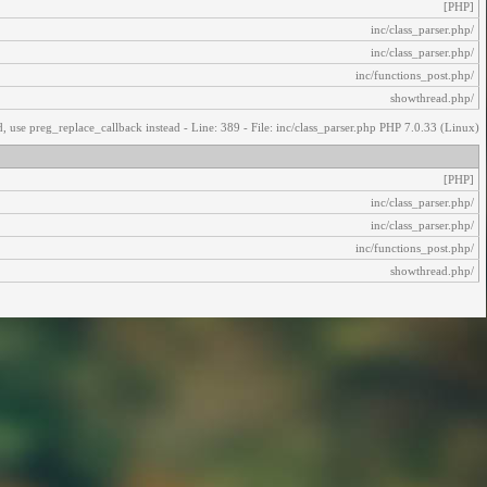
[PHP]
/inc/class_parser.php
/inc/class_parser.php
/inc/functions_post.php
/showthread.php
, use preg_replace_callback instead - Line: 389 - File: inc/class_parser.php PHP 7.0.33 (Linux)
[PHP]
/inc/class_parser.php
/inc/class_parser.php
/inc/functions_post.php
/showthread.php