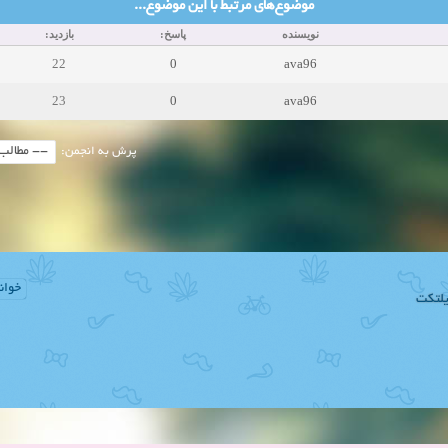
موضوع‌های مرتبط با این موضوع...
نویسنده
پاسخ:
بازدید:
22
0
ava96
23
0
ava96
پرش به انجمن:
خوان
لتکت