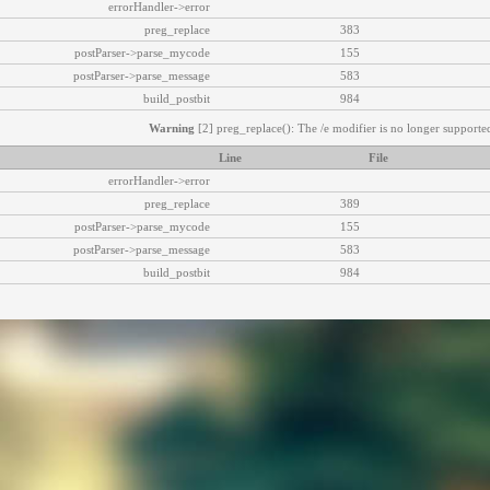
errorHandler->error
preg_replace
383
postParser->parse_mycode
155
postParser->parse_message
583
build_postbit
984
Warning
[2] preg_replace(): The /e modifier is no longer supported
Line
File
errorHandler->error
preg_replace
389
postParser->parse_mycode
155
postParser->parse_message
583
build_postbit
984