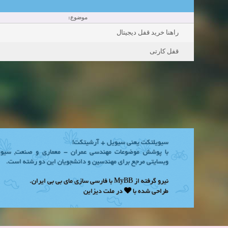
موضوع:
راهنا خرید قفل دیجیتال
قفل کارتی
سیویلتکت یعنی سیویل + آرشیتکت!
با پوشش موضوعات مهندسی عمران - معماری و صنعت, سیوی
وبسایتی مرجع برای مهندسین و دانشجویان این دو رشته است.
.
مای بی بی ایران
با فارسی سازی
MyBB
نیرو گرفته از
طراحی شده با
در
ملت دیزاین