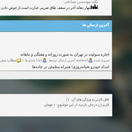
نکته مهندسی تصادفی:
مهار دهانه آخر در سقف طاق ضربی عبارت است از جوش دادن تسمه یا میلگرد در فواصل کمتر.
آخرین ارسالی ها
اجاره سوئیت در تهران به صورت روزانه و هفتگی و ماهانه
مطالب متفر
Liro
seoface3
شروع کننده:
آخرین ارسال توسط:
پاسخ ها:1
امداد خودرو شبانه‌روزی؛ همراه مطمئن در جاده‌ها
گفتگو
yadak724
yadak724
شروع کننده:
آخرین ارسال توسط:
پاسخ ها:0
امور حقوقی تخصصی در زمینه‌های تجاری، پیمانکاری و ساختمانی
گفتگوی
alimohri2
alimohri2
شروع کننده:
آخرین ارسال توسط:
پاسخ ها:0
اخذ انواع ویزای امریکا
گفتگ
yasaminch
yasaminch
شروع کننده:
آخرین ارسال توسط:
پاسخ ها:0
قفل کارتی و ویژگی های آن ()
انواع پمپ و الکتروموتور
کاربرانِ درحال بازدید از این موضوع: 1 مهمان
گفتگوی آزاد
pumpy
pumpy
شروع کننده:
آخرین ارسال توسط:
پاسخ ها:0
Beautiful Womans from your town - Actual Girls
elmi.alireza70
elmi.alireza70
شروع کننده:
آخرین ارسال توسط:
پاسخ ها:0
Search Beautiful Girls in your city for night - Live Women
دعوت به 
bcivilsh
bcivilsh
شروع کننده: