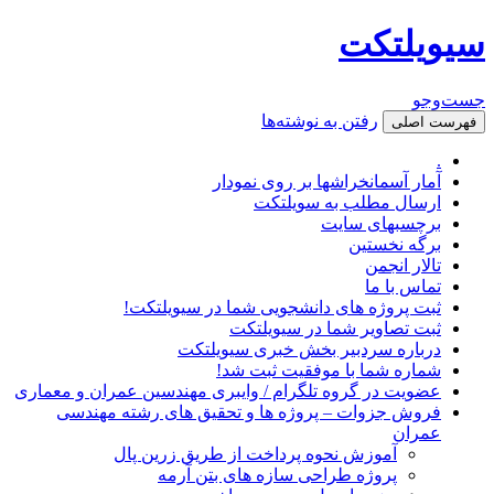
سیویلتکت
جست‌وجو
رفتن به نوشته‌ها
فهرست اصلی
.
آمار آسمانخراشها بر روی نمودار
ارسال مطلب به سویلتکت
برچسبهای سایت
برگه نخستین
تالار انجمن
تماس با ما
ثبت پروژه های دانشجویی شما در سیویلتکت!
ثبت تصاویر شما در سیویلتکت
درباره سردبیر بخش خبری سیویلتکت
شماره شما با موفقیت ثبت شد!
عضویت در گروه تلگرام / وایبری مهندسین عمران و معماری
فروش جزوات – پروژه ها و تحقیق های رشته مهندسی
عمران
آموزش نحوه پرداخت از طریق زرین پال
پروژه طراحی سازه های بتن آرمه