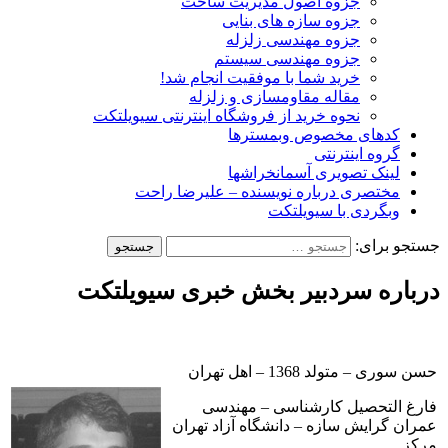
جزوه اصول مدیریت ساخت
جزوه سازه های بنایی
جزوه مهندسی زلزله
جزوه مهندسی سیستم
خرید شما با موفقیت انجام شد!
مقاله مقاومسازی و زلزله
نحوه خرید از فروشگاه اینترنتی سیویلتکت
کدهای مخصوص وبمسترها
گروه اینترنتی
لینک تصویری آسمانخراشها
مختصری درباره نویسنده – علیرضا راحت
وبگردی با سیویلتکت
جستجو برای:
درباره سردبیر بخش خبری سیویلتکت
حسن سوری – متولد 1368 – اهل تهران
فارغ التحصیل کارشناسی – مهندسی
عمران گرایش سازه – دانشگاه آزاد تهران
مرکز