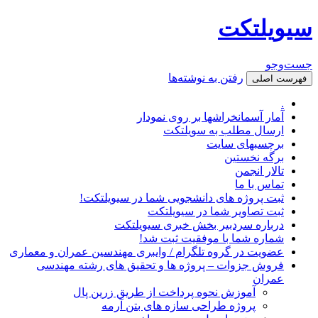
سیویلتکت
جست‌وجو
رفتن به نوشته‌ها
فهرست اصلی
.
آمار آسمانخراشها بر روی نمودار
ارسال مطلب به سویلتکت
برچسبهای سایت
برگه نخستین
تالار انجمن
تماس با ما
ثبت پروژه های دانشجویی شما در سیویلتکت!
ثبت تصاویر شما در سیویلتکت
درباره سردبیر بخش خبری سیویلتکت
شماره شما با موفقیت ثبت شد!
عضویت در گروه تلگرام / وایبری مهندسین عمران و معماری
فروش جزوات – پروژه ها و تحقیق های رشته مهندسی
عمران
آموزش نحوه پرداخت از طریق زرین پال
پروژه طراحی سازه های بتن آرمه