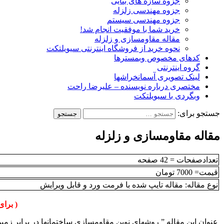
جزوه سازه های بنایی
جزوه مهندسی زلزله
جزوه مهندسی سیستم
خرید شما با موفقیت انجام شد!
مقاله مقاومسازی و زلزله
نحوه خرید از فروشگاه اینترنتی سیویلتکت
کدهای مخصوص وبمسترها
گروه اینترنتی
لینک تصویری آسمانخراشها
مختصری درباره نویسنده – علیرضا راحت
وبگردی با سیویلتکت
جستجو برای:
مقاله مقاومسازی و زلزله
تعدادصفحات = 42 صفحه
قیمت= 7000 تومان
نوع مقاله: مقاله تایپ شده با فرمت ورد و قابل ویرایش
( برای ج