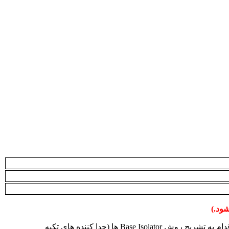
عنوان این مقاله ” روشهای نوین مقاومسازی ساختمانها در برابر زمین لرزه ” بوده و در آن علاوه بر معرفی روشهای مختلف مقاومسازی اقدام به تشریح روش Base Isolator ها (جدا کننده های تکیه