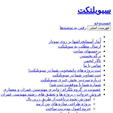
سیویلتکت
جست‌وجو
رفتن به نوشته‌ها
فهرست اصلی
.
آمار آسمانخراشها بر روی نمودار
ارسال مطلب به سویلتکت
برچسبهای سایت
برگه نخستین
تالار انجمن
تماس با ما
ثبت پروژه های دانشجویی شما در سیویلتکت!
ثبت تصاویر شما در سیویلتکت
درباره سردبیر بخش خبری سیویلتکت
شماره شما با موفقیت ثبت شد!
عضویت در گروه تلگرام / وایبری مهندسین عمران و معماری
فروش جزوات – پروژه ها و تحقیق های رشته مهندسی عمران
آموزش نحوه پرداخت از طریق زرین پال
پروژه طراحی سازه های بتن آرمه
جزوه اصول مدیریت ساخت