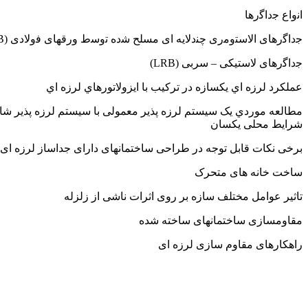
اﻧواع ﺟداﮔرﻫﺎ
ﺟداﮔرﻫﺎی اﻻﺳﺘوﻣری ﭼﻨدﻻﯾﻪ ای ﻣﺴﻠﺢ ﺷده ﺗوﺳط ورﻗﻬﺎی ﻓوﻻدی (ERB)
ﺟداﮔرﻫﺎی ﻻﺳﺘﯿﮑﯽ – سرﺑﯽ (LRB)
عملکرد لرزه اي یکسازه در ترکیب با ایزولاتورهاي لرزه اي
مطالعه موردي یک سیستم لرزه پذیر معمولی با سیستم لرزه پذیر شامل
شرایط محلی یکسان
برخی نکات قابل توجه در طراحی ساختمانهای دارای جداساز لرزه ای
ساخت خانه های متحرک
تاثیر عوامل مختلف سازه بر روی اثرات ناشی از زلزله
مقاومسازی ساختمانهای ساخته شده
راهکارهای مقاوم سازی لرزه ای