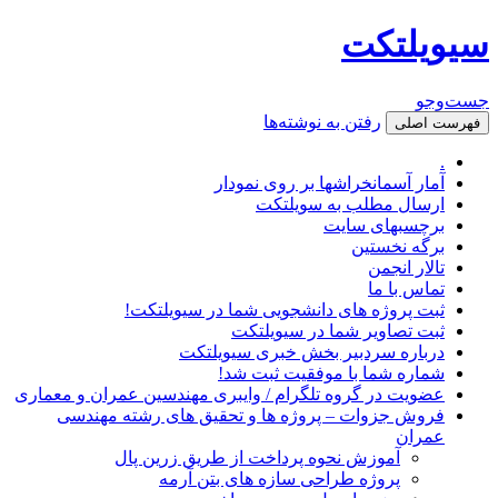
سیویلتکت
جست‌وجو
رفتن به نوشته‌ها
فهرست اصلی
.
آمار آسمانخراشها بر روی نمودار
ارسال مطلب به سویلتکت
برچسبهای سایت
برگه نخستین
تالار انجمن
تماس با ما
ثبت پروژه های دانشجویی شما در سیویلتکت!
ثبت تصاویر شما در سیویلتکت
درباره سردبیر بخش خبری سیویلتکت
شماره شما با موفقیت ثبت شد!
عضویت در گروه تلگرام / وایبری مهندسین عمران و معماری
فروش جزوات – پروژه ها و تحقیق های رشته مهندسی
عمران
آموزش نحوه پرداخت از طریق زرین پال
پروژه طراحی سازه های بتن آرمه