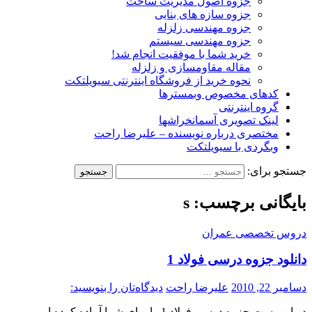
جزوه اصول مدیریت ساخت
جزوه سازه های بنایی
جزوه مهندسی زلزله
جزوه مهندسی سیستم
خرید شما با موفقیت انجام شد!
مقاله مقاومسازی و زلزله
نحوه خرید از فروشگاه اینترنتی سیویلتکت
کدهای مخصوص وبمسترها
گروه اینترنتی
لینک تصویری آسمانخراشها
مختصری درباره نویسنده – علیرضا راحت
وبگردی با سیویلتکت
جستجو برای:
بایگانی برچسب: s
دروس تخصصی عمران
دانلود جزوه درسی فولاد 1
دسامبر 22, 2010
علیرضا راحت
دیدگاه‌تان را بنویسید:
در این پست جزوه درسی فولاد 1 را برای شما آماده کرده ایم.