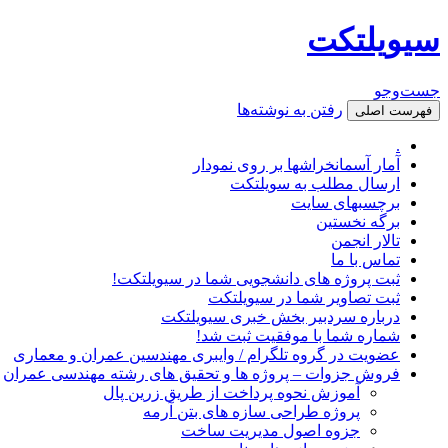
سیویلتکت
جست‌وجو
رفتن به نوشته‌ها
فهرست اصلی
.
آمار آسمانخراشها بر روی نمودار
ارسال مطلب به سویلتکت
برچسبهای سایت
برگه نخستین
تالار انجمن
تماس با ما
ثبت پروژه های دانشجویی شما در سیویلتکت!
ثبت تصاویر شما در سیویلتکت
درباره سردبیر بخش خبری سیویلتکت
شماره شما با موفقیت ثبت شد!
عضویت در گروه تلگرام / وایبری مهندسین عمران و معماری
فروش جزوات – پروژه ها و تحقیق های رشته مهندسی عمران
آموزش نحوه پرداخت از طریق زرین پال
پروژه طراحی سازه های بتن آرمه
جزوه اصول مدیریت ساخت