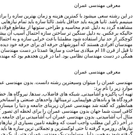
معرفی مهندسی عمران
در این رشته سعی میشود با کمترین هزینه و زمان بهترین سازه را بر
مینیمم باشد. ثانیا هزینه باید حداقل باشد. ثالثا سازه باید تمام نیا
مشاهده گردد به دلیل عدم محاسبه و طراحی ستونها از مقاطع فولادی
حالیکه برعکس. به دلیل سنگین تر ساختن سازه احتمال آسیب آن ب
کوچکتر از حد نیاز استفاده شود مطمئنا باعث خرابی سازه و به احتما
مهندسان افرادی هستند که آموزشهای حرفه ای برای حرفه خود دیده اند
تا قبل از قرن 18 ام میلادی ساخت و سازها عمدتا در د
همگی در دست مهندسان نظامی بود. اما در قرن هجدهم بود که مهند
معرفی مهندسی عمران
مهندسی عمران را میتوان وسیعترین رشته دانست. بدون مهندسی عمرا
موارد زیر را نام برد:
تهیه آب پاکیزه و آشامیدنی, شبکه های فاضلاب, سدها, نیروگاه ها, خطوط
فرودگاه ها و باندهای هواپیمایی, ترمینالها, واحدهای صنعتی و آسمانخ
همانطور که گفته شد مهندسی عمران زیربنای جامعه و دنیا را میسازد. 
کافی است شما جهان بدون مهندسی عمران را برای لحظه ای تصور کنی
مثال آب آشامیدنی. بدون مهندسی عمران آب آشامیدنی برای جامعه و
در آخر ذکر این مطلب واجب است که وظیفه تامین بسیاری از نیازها
نیازهای روزمره گرفته تا حتی لوکسترین و تجملاتی ترین سازه ها با
گرفته شود به همین دلیل مسئولیت یک مهندس عمران حتی از یک جر