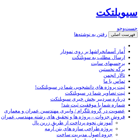
سیویلتکت
جست‌وجو
رفتن به نوشته‌ها
فهرست اصلی
.
آمار آسمانخراشها بر روی نمودار
ارسال مطلب به سویلتکت
برچسبهای سایت
برگه نخستین
تالار انجمن
تماس با ما
ثبت پروژه های دانشجویی شما در سیویلتکت!
ثبت تصاویر شما در سیویلتکت
درباره سردبیر بخش خبری سیویلتکت
شماره شما با موفقیت ثبت شد!
عضویت در گروه تلگرام / وایبری مهندسین عمران و معماری
فروش جزوات – پروژه ها و تحقیق های رشته مهندسی عمران
آموزش نحوه پرداخت از طریق زرین پال
پروژه طراحی سازه های بتن آرمه
جزوه اصول مدیریت ساخت