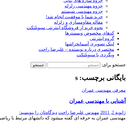
جزوه سازه های بنایی
جزوه مهندسی زلزله
جزوه مهندسی سیستم
خرید شما با موفقیت انجام شد!
مقاله مقاومسازی و زلزله
نحوه خرید از فروشگاه اینترنتی سیویلتکت
کدهای مخصوص وبمسترها
گروه اینترنتی
لینک تصویری آسمانخراشها
مختصری درباره نویسنده – علیرضا راحت
وبگردی با سیویلتکت
جستجو برای:
بایگانی برچسب: s
معرفی مهندسی عمران
آشنایی با مهندسی عمران
ژانویه 2, 2011
مهندس علیرضا راحت
دیدگاه‌تان را بنویسید:
مهندسی عمران به حرفه ای گفته میشود که دانشهای مرتبط با ریاضیا