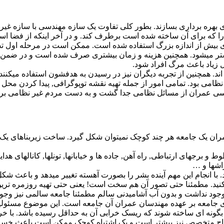
ای بهره برداری بسازند. بطور کلی تفاوت یک سازه مهندسی با سازه غی
زهایی را که برای آن ساخته شده است برطرف کند. و در آخر اینکه از فضا
 بیش از اندازه بزرگ استفاده شده است. ممکن است در مرحله اول تص
یشتر میشود. همچنین هزینه و زمان بیشتری صرف شده است و در ضم
ل زیاد باعث مرگ افراد شود.
. همچنین از تجربه دیگران نیز در رسیدن به هدفشون استفاده میکنند.
ست مهندسان نظامی بود. تمامی امور از جمله تهیه نقشه توپوگرافی, پیدا 
سی عمران از مسائل نظامی جدا گشت و به دست مردم غیر نظامی برا
ن یک جامعه هر چند کوچک نمیتوان شکل گیرد. ساخت زیربناهای یک ج
 و برجهای ارتباطی, راه آهن, جاده ها و خیابانها, تونلها, کانالهای هد
راشها و …
با انجام این مهم آینده بشر را بصورت آهسته تغییر میدهد و باعث شکل 
د. مطمئنا حتی تصور آن هم سخت است! یعنی حتی تهیه روزمره ترین 
جود نداشت و بدون آب آشامیدنی سالم مطمئنا جامعه سالمی نیز وجود
ی جامعه بر عهده مهندسان عمران آن جامعه است. این موضوع مسئولی
ید بگونه ای ساخته شوند که ریسک خرابی آن به حداقل رسیده باشد. ب
اح متخصص نیز بیشتر است و یک اشتباه کوچک ممکن است باعث خسار