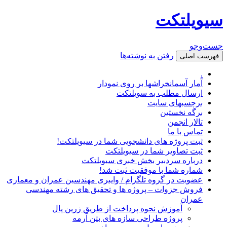
سیویلتکت
جست‌وجو
رفتن به نوشته‌ها
فهرست اصلی
.
آمار آسمانخراشها بر روی نمودار
ارسال مطلب به سویلتکت
برچسبهای سایت
برگه نخستین
تالار انجمن
تماس با ما
ثبت پروژه های دانشجویی شما در سیویلتکت!
ثبت تصاویر شما در سیویلتکت
درباره سردبیر بخش خبری سیویلتکت
شماره شما با موفقیت ثبت شد!
عضویت در گروه تلگرام / وایبری مهندسین عمران و معماری
فروش جزوات – پروژه ها و تحقیق های رشته مهندسی
عمران
آموزش نحوه پرداخت از طریق زرین پال
پروژه طراحی سازه های بتن آرمه