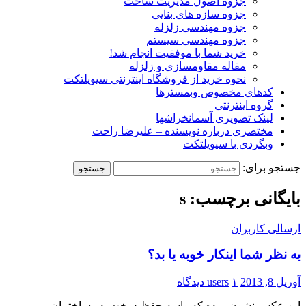
جزوه اصول مدیریت ساخت
جزوه سازه های بنایی
جزوه مهندسی زلزله
جزوه مهندسی سیستم
خرید شما با موفقیت انجام شد!
مقاله مقاومسازی و زلزله
نحوه خرید از فروشگاه اینترنتی سیویلتکت
کدهای مخصوص وبمسترها
گروه اینترنتی
لینک تصویری آسمانخراشها
مختصری درباره نویسنده – علیرضا راحت
وبگردی با سیویلتکت
جستجو برای:
بایگانی برچسب: s
ارسالی کاربران
به نظر شما اینکار خوبه یا بد؟
آوریل 8, 2013
۱ دیدگاه
users
این عکس نشون میده که واسه حفظ درخت, در ساختمان