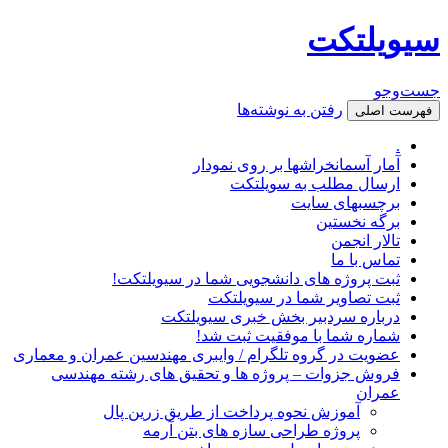
سیویلتکت
جست‌وجو
رفتن به نوشته‌ها
فهرست اصلی
.
آمار آسمانخراشها بر روی نمودار
ارسال مطلب به سویلتکت
برچسبهای سایت
برگه نخستین
تالار انجمن
تماس با ما
ثبت پروژه های دانشجویی شما در سیویلتکت!
ثبت تصاویر شما در سیویلتکت
درباره سردبیر بخش خبری سیویلتکت
شماره شما با موفقیت ثبت شد!
عضویت در گروه تلگرام / وایبری مهندسین عمران و معماری
فروش جزوات – پروژه ها و تحقیق های رشته مهندسی
عمران
آموزش نحوه پرداخت از طریق زرین پال
پروژه طراحی سازه های بتن آرمه