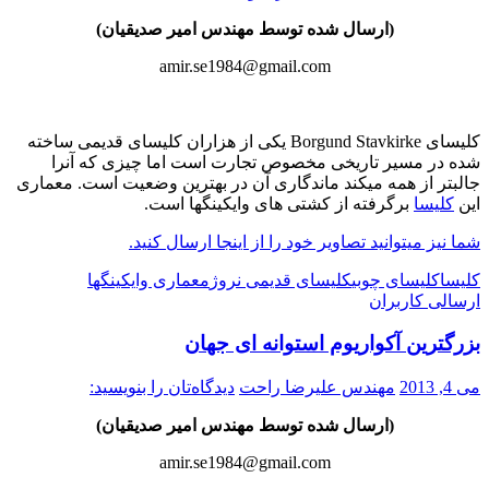
(ارسال شده توسط مهندس امیر صدیقیان)
amir.se1984@gmail.com
کلیسای Borgund Stavkirke یکی از هزاران کلیسای قدیمی ساخته
شده در مسیر تاریخی مخصوص تجارت است اما چیزی که آنرا
جالبتر از همه میکند ماندگاری آن در بهترین وضعیت است. معماری
این
کلیسا
برگرفته از کشتی های وایکینگها است.
شما نیز میتوانید تصاویر خود را از اینجا ارسال کنید.
کلیسا
کلیسای چوبی
کلیسای قدیمی نروژ
معماری وایکینگها
ارسالی کاربران
بزرگترین آکواریوم استوانه ای جهان
می 4, 2013
مهندس علیرضا راحت
دیدگاه‌تان را بنویسید:
(ارسال شده توسط مهندس امیر صدیقیان)
amir.se1984@gmail.com