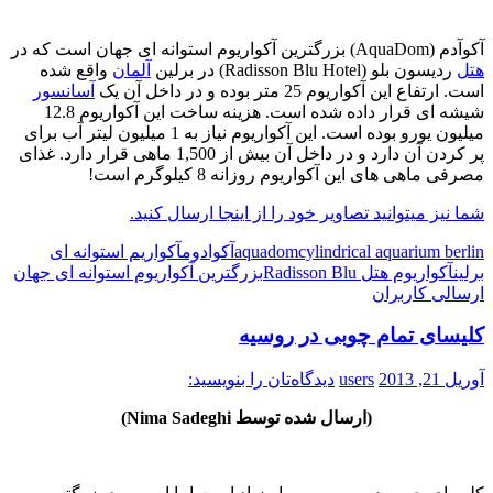
آکوآدم (AquaDom) بزرگترین آکواریوم استوانه ای جهان است که در
هتل
ردیسون بلو (Radisson Blu Hotel) در برلین
آلمان
واقع شده
است. ارتفاع این آکواریوم 25 متر بوده و در داخل آن یک
آسانسور
شیشه ای قرار داده شده است. هزینه ساخت این آکواریوم 12.8
میلیون یورو بوده است. این آکواریوم نیاز به 1 میلیون لیتر آب برای
پر کردن آن دارد و در داخل آن بیش از 1,500 ماهی قرار دارد. غذای
مصرفی ماهی های این آکواریوم روزانه 8 کیلوگرم است!
شما نیز میتوانید تصاویر خود را از اینجا ارسال کنید.
cylindrical aquarium berlin
aquadom
آکوادوم
آکواریم استوانه ای
برلین
آکواریوم هتل Radisson Blu
بزرگترین آکواریوم استوانه ای جهان
ارسالی کاربران
کلیسای تمام چوبی در روسیه
آوریل 21, 2013
users
دیدگاه‌تان را بنویسید:
(ارسال شده توسط Nima Sadeghi)