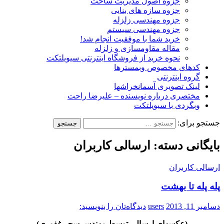
جزوه اصول مدیریت ساخت
جزوه سازه های بنایی
جزوه مهندسی زلزله
جزوه مهندسی سیستم
خرید شما با موفقیت انجام شد!
مقاله مقاومسازی و زلزله
نحوه خرید از فروشگاه اینترنتی سیویلتکت
کدهای مخصوص وبمسترها
گروه اینترنتی
لینک تصویری آسمانخراشها
مختصری درباره نویسنده – علیرضا راحت
وبگردی با سیویلتکت
جستجو برای:
بایگانی دسته: ارسالی کاربران
ارسالی کاربران
پله پله تا بهشت
دسامبر 11, 2013
users
دیدگاه‌تان را بنویسید:
(عکسهای ارسالی توسط مهندس سحر غفوری)