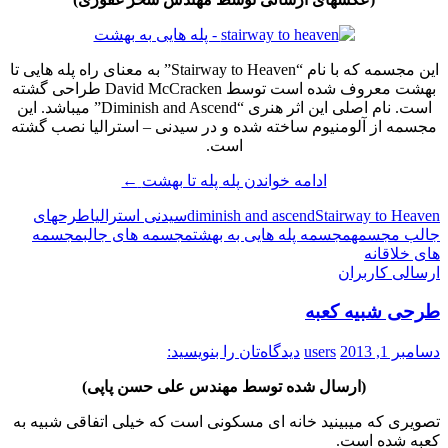
این مجسمه که با نام “Stairway to Heaven” به معنای راه پله هایی تا
بهشت معروف شده است توسط David McCracken طراحی گشته
است. نام اصلی این اثر هنری “Diminish and Ascend” میباشد. این
مجسمه از آلومنیوم ساخته شده و در سیدنی – استرالیا نصب گشته
است.
ادامه خواندن
پله پله تا بهشت
←
Stairway to Heaven
diminish and ascend
سیدنی استرالیا
طرحهای
جالب مجسمه
مجسمه پله هایی به بهشت
مجسمه های جالب
مجسمه
های خلاقانه
ارسالی کاربران
طرحی شبیه کعبه
دسامبر 1, 2013
users
دیدگاه‌تان را بنویسید:
(ارسال شده توسط مهندس علی حسن پاپی)
تصویری که میبینید خانه ای مسکونی است که خیلی اتفاقی شبیه به
کعبه شده است.