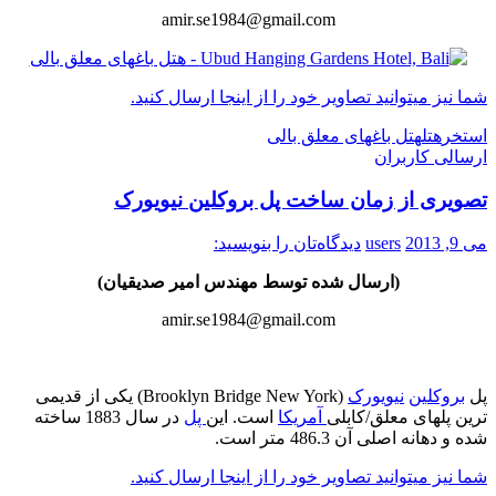
amir.se1984@gmail.com
شما نیز میتوانید تصاویر خود را از اینجا ارسال کنید.
استخر
هتل
هتل باغهای معلق بالی
ارسالی کاربران
تصویری از زمان ساخت پل بروکلین نیویورک
می 9, 2013
users
دیدگاه‌تان را بنویسید:
(ارسال شده توسط مهندس امیر صدیقیان)
amir.se1984@gmail.com
پل
بروکلین
نیویورک
(Brooklyn Bridge New York) یکی از قدیمی
ترین پلهای معلق/کابلی
آمریکا
است. این
پل
در سال 1883 ساخته
شده و دهانه اصلی آن 486.3 متر است.
شما نیز میتوانید تصاویر خود را از اینجا ارسال کنید.