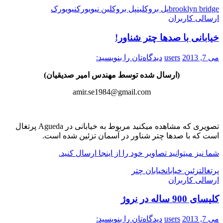
brooklyn bridge
پل بروکلین
پل بروکلین نیویورک
نیویورک
ارسالی کاربران
خیابانی با صدها چتر شناور!
می 7, 2013
users
دیدگاه‌تان را بنویسید:
(ارسال شده توسط مهندس امیر صدیقیان)
amir.se1984@gmail.com
تصویری که مشاهده میکنید مربوط به خیابانی در Agueda پرتغال
است که با صدها چتر شناور در آسمان تزئین شده است.
شما نیز میتوانید تصاویر خود را از اینجا ارسال کنید.
پرتغال
تزئین خیابان
خیابان چتر
ارسالی کاربران
کلیسای 900 ساله در نروژ
می 7, 2013
users
دیدگاه‌تان را بنویسید: